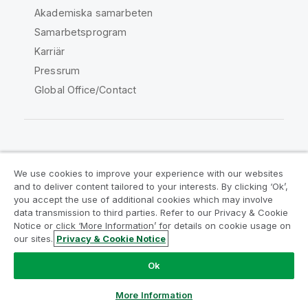
Akademiska samarbeten
Samarbetsprogram
Karriär
Pressrum
Global Office/Contact
Qlik Community
We use cookies to improve your experience with our websites
and to deliver content tailored to your interests. By clicking ‘Ok’,
Juridiska avtal
Produktvillkor
you accept the use of additional cookies which may involve
data transmission to third parties. Refer to our Privacy & Cookie
Legal Policies
Legal Policies
Notice or click ‘More Information’ for details on cookie usage on
Användningsvillkor
Varumärken
our sites.
Privacy & Cookie Notice
Do Not Share My Info
Ok
Copyright © 1993-2026 QlikTech International AB. Alla
rättigheter förbehållna.
More Information