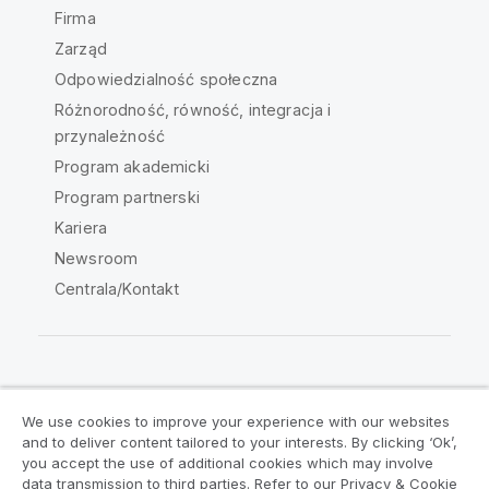
Firma
Zarząd
Odpowiedzialność społeczna
Różnorodność, równość, integracja i
przynależność
Program akademicki
Program partnerski
Kariera
Newsroom
Centrala/Kontakt
Społeczność Qlik
We use cookies to improve your experience with our websites
and to deliver content tailored to your interests. By clicking ‘Ok’,
Umowy prawne
Warunki produktu
you accept the use of additional cookies which may involve
data transmission to third parties. Refer to our Privacy & Cookie
Legal Policies
Legal Policies