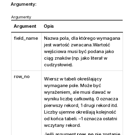
Argumenty:
Argumenty
Argument
Opis
field_name
Nazwa pola, dla którego wymagana
jest wartość zwracana.Wartość
wejściowa musi być podana jako
ciąg znaków (np. jako literał w
cudzysłowie).
row_no
Wiersz w tabeli określający
wymagane pole. Może być
wyrażeniem, ale musi dawać w
wyniku liczbę całkowitą.
0
oznacza
pierwszy rekord,
1
drugi rekord itd.
Liczby ujemne określają kolejność
od końca tabeli. –1 oznacza ostatni
wczytany rekord.
Jeśli argument
row_no
nie zostanie