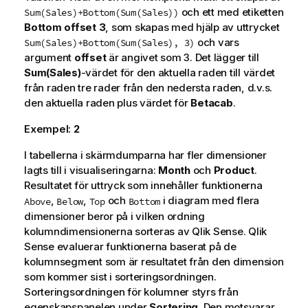
och ett med etiketten
Sum(Sales)+Bottom(Sum(Sales))
Bottom offset 3
, som skapas med hjälp av uttrycket
och vars
Sum(Sales)+Bottom(Sum(Sales), 3)
argument
offset
är angivet som
3
. Det lägger till
Sum(Sales)
-värdet för den aktuella raden till värdet
från raden tre rader från den nedersta raden, d.v.s.
den aktuella raden plus värdet för
Betacab
.
Exempel:
2
I tabellerna i skärmdumparna har fler dimensioner
lagts till i visualiseringarna:
Month
och
Product
.
Resultatet för uttryck som innehåller funktionerna
,
,
och
i diagram med flera
Above
Below
Top
Bottom
dimensioner beror på i vilken ordning
kolumndimensionerna sorteras av
Qlik Sense
.
Qlik
Sense
evaluerar funktionerna baserat på de
kolumnsegment som är resultatet från den dimension
som kommer sist i sorteringsordningen.
Sorteringsordningen för kolumner styrs från
egenskapspanelen under
Sortering
. Den motsvarar