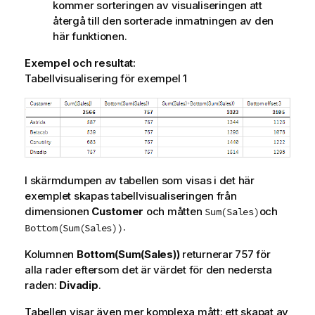
t
kommer sorteringen av visualiseringen att
i
återgå till den sorterade inmatningen av den
o
här funktionen.
n
Exempel och resultat:
Tabellvisualisering för exempel 1
I skärmdumpen av tabellen som visas i det här
exemplet skapas tabellvisualiseringen från
dimensionen
Customer
och måtten
och
Sum(Sales)
.
Bottom(Sum(Sales))
Kolumnen
Bottom(Sum(Sales))
returnerar 757 för
alla rader eftersom det är värdet för den nedersta
raden:
Divadip
.
Tabellen visar även mer komplexa mått: ett skapat av