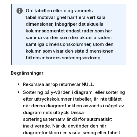
i
A
Om tabellen eller diagrammets
n
n
tabellmotsvarighet har flera vertikala
f
t
dimensioner, inbegriper det aktuella
o
e
kolumnsegmentet endast rader som har
r
c
samma värden som den aktuella raden i
m
k
samtliga dimensionskolumner, utom den
a
n
kolumn som visar den sista dimensionen i
t
i
fältens inbördes sorteringsordning.
i
n
o
g
n
Begränsningar:
o
Rekursiva anrop returnerar
NULL
.
m
i
Sortering på y-värden i diagram, eller sortering
n
efter uttryckskolumner i tabeller, är inte tillåtet
f
när denna diagramfunktion används i något av
o
diagrammets uttryck. Dessa
r
sorteringsalternativ är därför automatiskt
m
inaktiverade. När du använder den här
a
diagramfunktion i en visualisering eller tabell