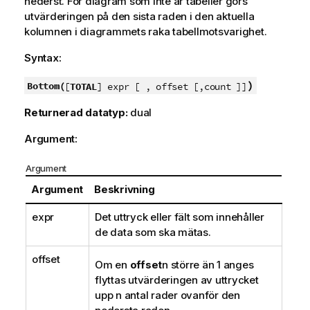
nederst. För diagram som inte är tabeller görs
utvärderingen på den sista raden i den aktuella
kolumnen i diagrammets raka tabellmotsvarighet.
Syntax:
)
Bottom(
[
TOTAL
] expr [ , offset [,count ]]
Returnerad datatyp:
dual
Argument:
Argument
Argument
Beskrivning
expr
Det uttryck eller fält som innehåller
de data som ska mätas.
offset
Om en
offset
n
större än 1 anges
flyttas utvärderingen av uttrycket
upp
n
antal rader ovanför den