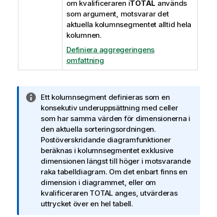
om kvalificeraren i
TOTAL
används
som argument, motsvarar det
aktuella kolumnsegmentet alltid hela
kolumnen.
Definiera aggregeringens
omfattning
A
Ett kolumnsegment definieras som en
n
konsekutiv underuppsättning med celler
t
som har samma värden för dimensionerna i
e
den aktuella sorteringsordningen.
c
Postöverskridande diagramfunktioner
k
beräknas i kolumnsegmentet exklusive
n
dimensionen längst till höger i motsvarande
i
raka tabelldiagram. Om det enbart finns en
n
dimension i diagrammet, eller om
g
kvalificeraren
TOTAL
anges, utvärderas
o
uttrycket över en hel tabell.
m