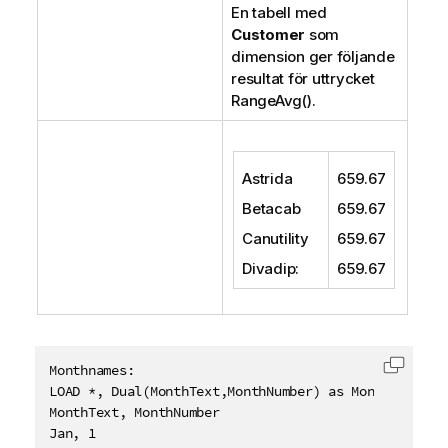
En tabell med
Customer
som
dimension ger följande
resultat för uttrycket
RangeAvg()
.
Astrida
659.67
Betacab
659.67
Canutility
659.67
Divadip
:
659.67
Monthnames:

Kopiera
LOAD *, Dual(MonthText,MonthNumber) as Month INLINE 
MonthText, MonthNumber

Jan, 1
