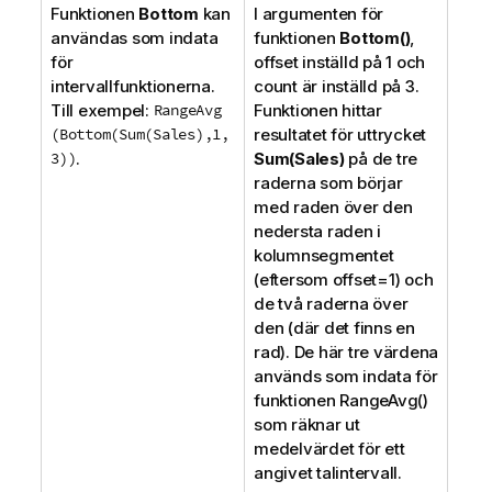
Funktionen
Bottom
kan
I argumenten för
användas som indata
funktionen
Bottom()
,
för
offset
inställd på 1 och
intervallfunktionerna.
count
är inställd på 3.
Till exempel:
RangeAvg
Funktionen hittar
(Bottom(Sum(Sales),1,
resultatet för uttrycket
3))
.
Sum(Sales)
på de tre
raderna som börjar
med raden över den
nedersta raden i
kolumnsegmentet
(eftersom
offset=1
) och
de två raderna över
den (där det finns en
rad). De här tre värdena
används som indata för
funktionen
RangeAvg()
som räknar ut
medelvärdet för ett
angivet talintervall.