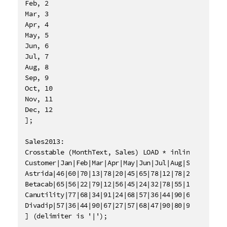
Feb, 2

Mar, 3

Apr, 4

May, 5

Jun, 6

Jul, 7

Aug, 8

Sep, 9

Oct, 10

Nov, 11

Dec, 12

];

Sales2013:

Crosstable (MonthText, Sales) LOAD * inline [

Customer|Jan|Feb|Mar|Apr|May|Jun|Jul|Aug|Sep|Oct|Nov
Astrida|46|60|70|13|78|20|45|65|78|12|78|22

Betacab|65|56|22|79|12|56|45|24|32|78|55|15

Canutility|77|68|34|91|24|68|57|36|44|90|67|27

Divadip|57|36|44|90|67|27|57|68|47|90|80|94

] (delimiter is '|');