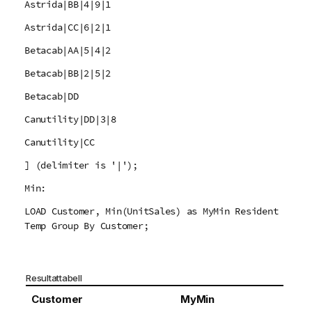
Astrida|BB|4|9|1
Astrida|CC|6|2|1
Betacab|AA|5|4|2
Betacab|BB|2|5|2
Betacab|DD
Canutility|DD|3|8
Canutility|CC
] (delimiter is '|');
Min:
LOAD Customer, Min(UnitSales) as MyMin Resident
Temp Group By Customer;
Resultattabell
Customer
MyMin