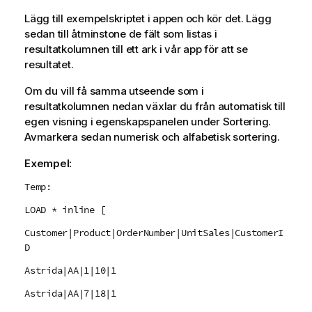
Lägg till exempelskriptet i appen och kör det. Lägg
sedan till åtminstone de fält som listas i
resultatkolumnen till ett ark i vår app för att se
resultatet.
Om du vill få samma utseende som i
resultatkolumnen nedan växlar du från automatisk till
egen visning i egenskapspanelen under Sortering.
Avmarkera sedan numerisk och alfabetisk sortering.
Exempel:
Temp:
LOAD * inline [
Customer|Product|OrderNumber|UnitSales|CustomerI
D
Astrida|AA|1|10|1
Astrida|AA|7|18|1