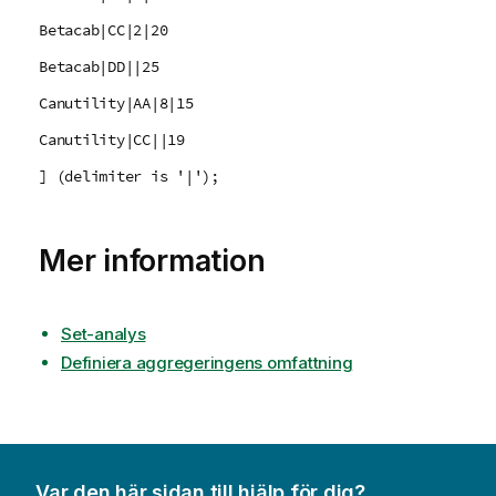
Betacab|CC|2|20
Betacab|DD||25
Canutility|AA|8|15
Canutility|CC||19
] (delimiter is '|');
Mer information
Set-analys
Definiera aggregeringens omfattning
Var den här sidan till hjälp för dig?