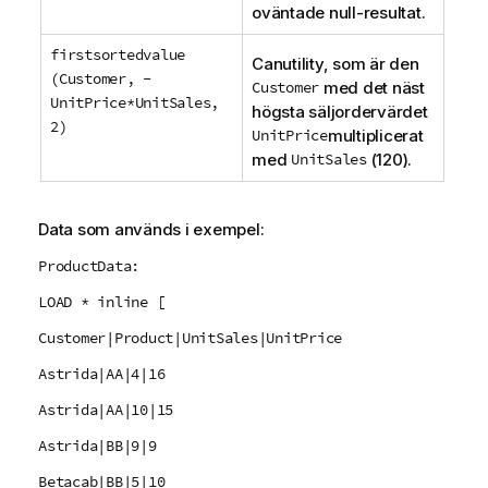
oväntade null-resultat.
firstsortedvalue
Canutility
, som är den
(Customer, -
Customer
med det näst
UnitPrice*UnitSales,
högsta säljordervärdet
2)
UnitPrice
multiplicerat
med
UnitSales
(120).
Data som används i exempel:
ProductData:
LOAD * inline [
Customer|Product|UnitSales|UnitPrice
Astrida|AA|4|16
Astrida|AA|10|15
Astrida|BB|9|9
Betacab|BB|5|10