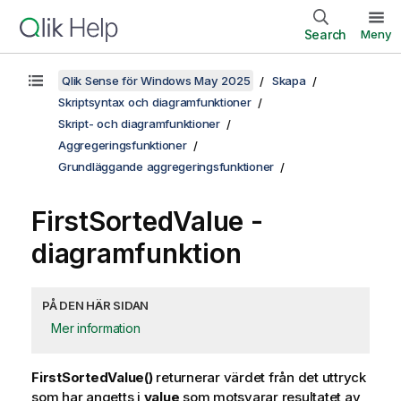
Search
Meny
Qlik Sense för Windows May 2025
Skapa
Skriptsyntax och diagramfunktioner
Skript- och diagramfunktioner
Aggregeringsfunktioner
Grundläggande aggregeringsfunktioner
FirstSortedValue
-
diagramfunktion
PÅ DEN HÄR SIDAN
Mer information
FirstSortedValue()
returnerar värdet från det uttryck
som har angetts i
value
som motsvarar resultatet av