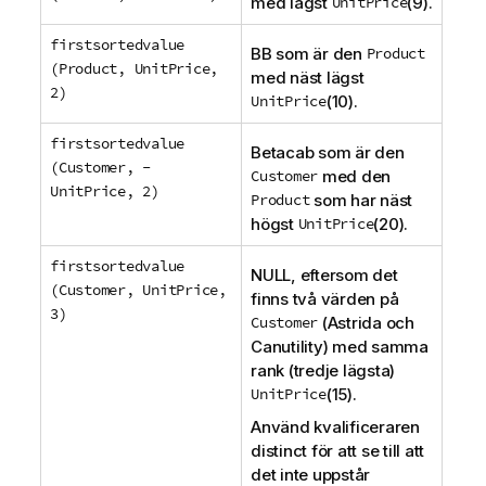
med lägst
UnitPrice
(9).
firstsortedvalue
BB
som är den
Product
(Product, UnitPrice,
med näst lägst
2)
UnitPrice
(10).
firstsortedvalue
Betacab
som är den
(Customer, -
Customer
med den
UnitPrice, 2)
Product
som har näst
högst
UnitPrice
(20).
firstsortedvalue
NULL
, eftersom det
(Customer, UnitPrice,
finns två värden på
3)
Customer
(
Astrida
och
Canutility
) med samma
rank
(tredje lägsta)
UnitPrice
(15).
Använd kvalificeraren
distinct
för att se till att
det inte uppstår