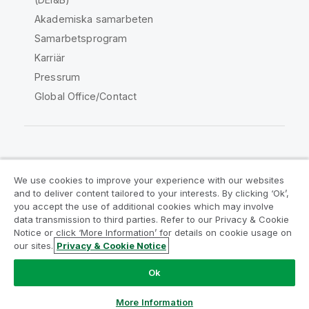
Akademiska samarbeten
Samarbetsprogram
Karriär
Pressrum
Global Office/Contact
Qlik Community
We use cookies to improve your experience with our websites
and to deliver content tailored to your interests. By clicking ‘Ok’,
Juridiska avtal
Produktvillkor
you accept the use of additional cookies which may involve
data transmission to third parties. Refer to our Privacy & Cookie
Legal Policies
Legal Policies
Notice or click ‘More Information’ for details on cookie usage on
Användningsvillkor
Varumärken
our sites.
Privacy & Cookie Notice
Do Not Share My Info
Ok
Copyright © 1993-2026 QlikTech International AB. Alla
rättigheter förbehållna.
More Information