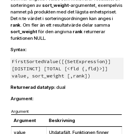
sorteringen av
sort_weight
-argumentet, exempelvis
namnet på produkten med det lägsta enhetspriset.
Det n:te värdet i sorteringsordningen kan anges i
rank
. Om fler än ett resultatvärde delar samma
sort_weight
för den angivna
rank
returnerar
funktionen
NULL
.
Syntax:
FirstSortedValue([{SetExpression}]
[DISTINCT] [TOTAL [<fld {,fld}>]]
value, sort_weight [,rank])
Returnerad datatyp:
dual
Argument:
Argument
Argument
Beskrivning
value
Utdatafält. Funktionen finner