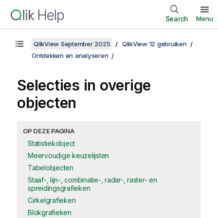
Search
Menu
QlikView September 2025
QlikView 12 gebruiken
Ontdekken en analyseren
Selecties in overige
objecten
OP DEZE PAGINA
Statistiekobject
Meervoudige keuzelijsten
Tabelobjecten
Staaf-, lijn-, combinatie-, radar-, raster- en
spreidingsgrafieken
Cirkelgrafieken
Blokgrafieken