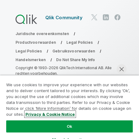
Qlik Community
Juridische overeenkomsten
Productvoorwaarden
Legal Policies
Legal Policies
Gebruiksvoorwaarden
Handelsmerken
Do Not Share My Info
Copyright © 1993-2026 QlikTech International AB. Alle
rechten voorbehouden.
We use cookies to improve your experience with our websites
and to deliver content tailored to your interests. By clicking ‘Ok’,
Neem deel aan het Analytics
you accept the use of additional cookies which may involve
data transmission to third parties. Refer to our Privacy & Cookie
Modernization Program
Notice or click ‘More Information’ for details on cookie usage on
our sites.
Privacy & Cookie Notice
Moderniseer zonder uw waardevolle QlikView-apps op
Nu chatten
het spel te zetten met het Analytics Modernization
Ok
Program.
Klik hier
voor meer informatie of om contact op
te nemen:
ampquestions@qlik.com