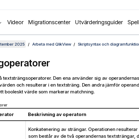
Videor
Migrationscenter
Utvärderingsguider
Spel
ptember 2025
Arbeta med QlikView
Skriptsyntax och diagramfunktio
goperatorer
vå textsträngsoperatorer. Den ena använder sig av operanderna
värden och resulterar i en textsträng. Den andra jämför operan
ett booleskt värde som markerar matchning.
orer
erator
Beskrivning av operatorn
Konkatenering av strängar. Operationen resulterar 
som består av de två operandernas textsträngar, d