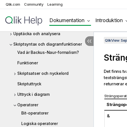
Qlik.com
Arbeta med QlikView
Community
Learning
Inledning till inläsning av data
Dokumentation
Introduktion
Skapa dokument och diagram
Upptäcka och analysera
QlikView Se
Skriptsyntax och diagramfunktioner
Vad är Backus-Naur-formalism?
Strän
Funktioner
Det finns t
Skriptsatser och nyckelord
textsträngs
returnerar 
Skriptuttryck
Uttryck i diagram
Strängoperat
Strängop
Operatorer
Bit-operatorer
&
Logiska operatorer