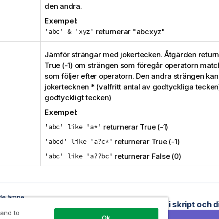
den andra.
Exempel:
'abc' & 'xyz'
returnerar "
abcxyz
"
Jämför strängar med jokertecken. Åtgärden returne
True
(-1) om strängen som föregår operatorn matc
som följer efter operatorn. Den andra strängen kan
jokertecknen * (valfritt antal av godtyckliga tecken) 
godtyckligt tecken)
Exempel:
'abc' like 'a*'
returnerar
True
(-1)
'abcd' like 'a?c*'
returnerar
True
(-1)
'abc' like 'a??bc'
returnerar
False
(0)
de ämne
nsoperatorer
Funktioner i skript och 
 and to
Ok