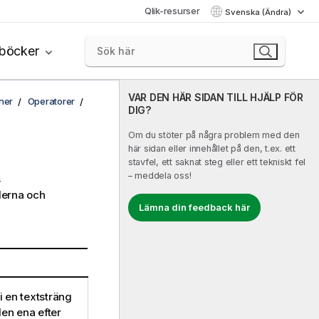
Qlik-resurser
Svenska (Ändra)
böcker
VAR DEN HÄR SIDAN TILL HJÄLP FÖR
ner
Operatorer
DIG?
Om du stöter på några problem med den
här sidan eller innehållet på den, t.ex. ett
stavfel, ett saknat steg eller ett tekniskt fel
– meddela oss!
s
derna och
Lämna din feedback här
i en textsträng
en ena efter