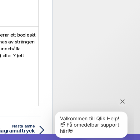
rar ett booleskt
has av strängen
 innehålla
eller ? (ett
Nästa ämne
diagramuttryck