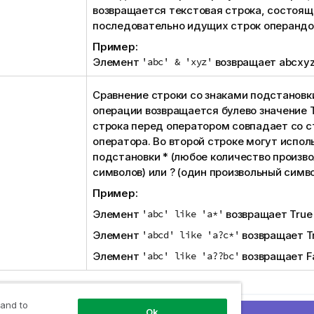
возвращается текстовая строка, состоящ
последовательно идущих строк операндо
Пример:
Элемент
'abc' & 'xyz'
возвращает
abcxy
Сравнение строки со знаками подстановки
операции возвращается булево значение
строка перед оператором совпадает со с
оператора. Во второй строке могут испол
подстановки * (любое количество произв
символов) или ? (один произвольный симво
Пример:
Элемент
'abc' like 'a*'
возвращает
True
Элемент
'abcd' like 'a?c*'
возвращает
T
Элемент
'abc' like 'a??bc'
возвращает
F
 and to
Ok