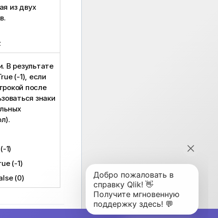
ая из двух
в.
z
. В результате
True
(-1), если
трокой после
ьзоваться знаки
ольных
л).
(-1)
rue
(-1)
alse
(0)