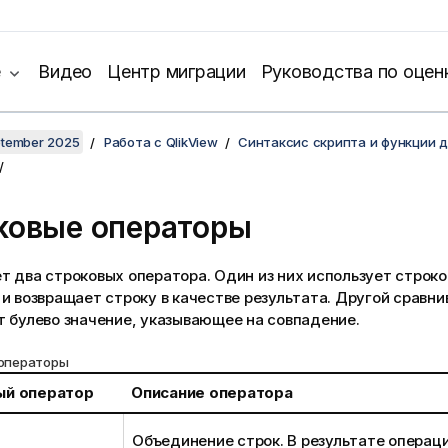
е
Видео
Центр миграции
Руководства по оцен
ptember 2025
Работа с QlikView
Синтаксис скрипта и функции 
ковые операторы
 два строковых оператора. Один из них использует строко
и возвращает строку в качестве результата. Другой сравн
 булево значение, указывающее на совпадение.
операторы
ый оператор
Описание оператора
Объединение строк. В результате операц