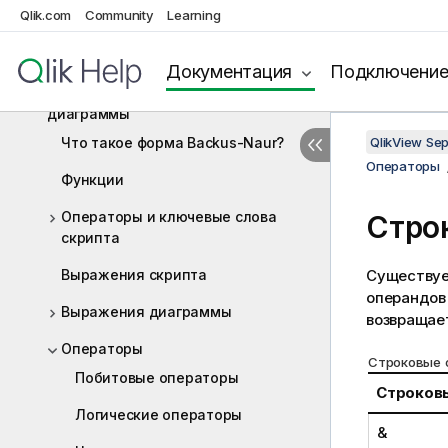
Qlik.com
Community
Learning
Создание документов и диаграмм
Исследование и анализ
Документация
Подключени
Синтаксис скрипта и функции
диаграммы
Что такое форма Backus-Naur?
QlikView Se
Операторы
Функции
Операторы и ключевые слова
Стро
скрипта
Выражения скрипта
Существует
операндов 
Выражения диаграммы
возвращает
Операторы
Строковые 
Побитовые операторы
Строков
Логические операторы
&