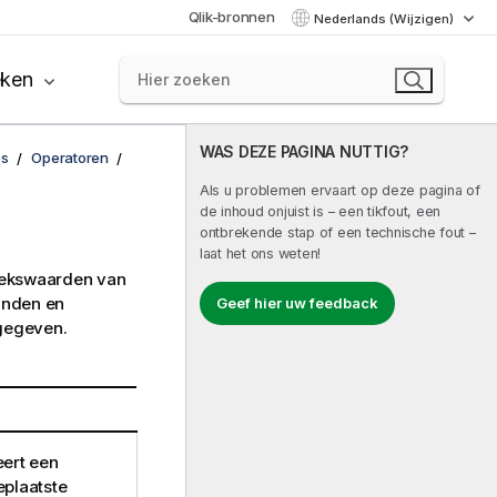
Qlik-bronnen
Nederlands (Wijzigen)
eken
WAS DEZE PAGINA NUTTIG?
es
Operatoren
Als u problemen ervaart op deze pagina of
de inhoud onjuist is – een tikfout, een
ontbrekende stap of een technische fout –
laat het ons weten!
reekswaarden van
anden en
Geef hier uw feedback
gegeven.
eert een
eplaatste