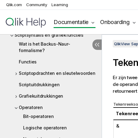
Inleiding tot het laden van gegevens
Qlik.com
Community
Learning
Documenten en grafieken maken
Documentatie
Onboarding
Ontdekken en analyseren
Scriptsyntaxis en grafiekfuncties
Wat is het Backus-Naur-
QlikView Se
formalisme?
Teken
Functies
Scriptopdrachten en sleutelwoorden
Er zijn twe
de operande
Scriptuitdrukkingen
retourneer
Grafiekuitdrukkingen
Tekenreekso
Operatoren
Tekenree
Bit-operatoren
&
Logische operatoren