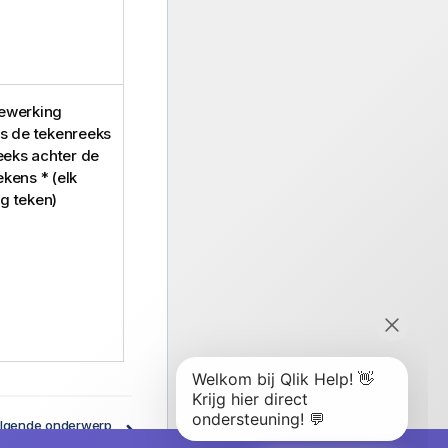
bewerking
ls de tekenreeks
eeks achter de
kens * (elk
ig teken)
lgende onderwerp
Functies in scripts en grafiekuitdrukkingen