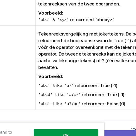
tekenreeksen van de twee operanden.
Voorbeeld:
'abc' & 'xyz'
retourneert '
abcxyz
'
Tekenreeksvergelijking met jokertekens. De 
retourneert de booleaanse waarde
True
(-1) a
vóór de operator overeenkomt met de tekenr
operator. De tweede tekenreeks kan de jokerte
aantal willekeurige tekens) of ? (één willekeur
bevatten.
Voorbeeld:
'abc' like 'a*'
retourneert
True
(-1)
'abcd' like 'a?c*'
retourneert
True
(-1)
'abc' like 'a??bc'
retourneert
False
(0)
derwerp
Vo
 and to
nele operatoren
Ok