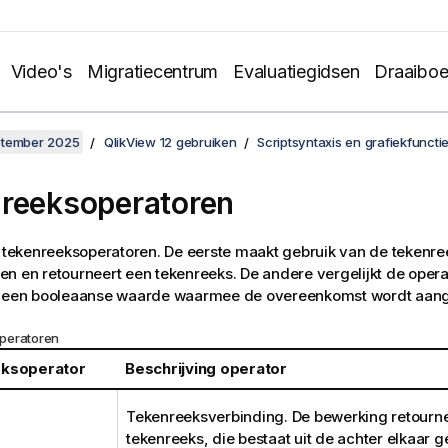
Video's
Migratiecentrum
Evaluatiegidsen
Draaibo
ptember 2025
QlikView 12 gebruiken
Scriptsyntaxis en grafiekfuncti
reeksoperatoren
e tekenreeksoperatoren. De eerste maakt gebruik van de teken
n en retourneert een tekenreeks. De andere vergelijkt de oper
t een booleaanse waarde waarmee de overeenkomst wordt aan
peratoren
ksoperator
Beschrijving operator
Tekenreeksverbinding. De bewerking retourn
tekenreeks, die bestaat uit de achter elkaar g