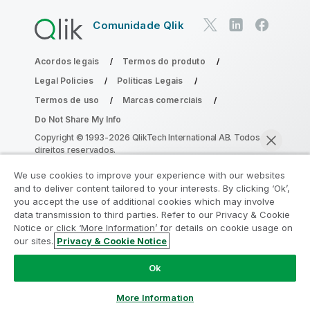
Comunidade Qlik
Acordos legais
Termos do produto
Legal Policies
Políticas Legais
Termos de uso
Marcas comerciais
Do Not Share My Info
Copyright © 1993-2026 QlikTech International AB. Todos os
direitos reservados.
We use cookies to improve your experience with our websites
and to deliver content tailored to your interests. By clicking ‘Ok’,
Participe do Programa de Modernização
you accept the use of additional cookies which may involve
data transmission to third parties. Refer to our Privacy & Cookie
do Analytics
Notice or click ‘More Information’ for details on cookie usage on
our sites.
Privacy & Cookie Notice
Modernize sem comprometer seus valiosos aplicativos
Bater papo agora
QlikView com o Programa de Modernização do Analytics.
Ok
Clique aqui
para mais informações ou entre em contato:
ampquestions@qlik.com
More Information