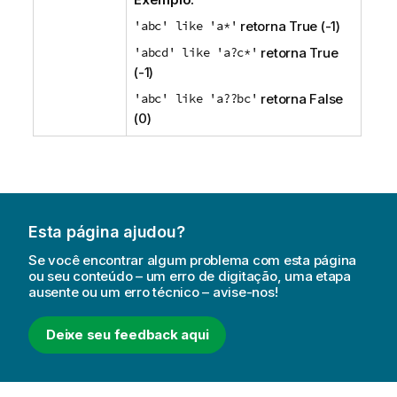
'abc' like 'a*'
retorna
True
(-1)
'abcd' like 'a?c*'
retorna
True
(-1)
'abc' like 'a??bc'
retorna
False
(0)
Esta página ajudou?
Se você encontrar algum problema com esta página
ou seu conteúdo – um erro de digitação, uma etapa
ausente ou um erro técnico – avise-nos!
Deixe seu feedback aqui