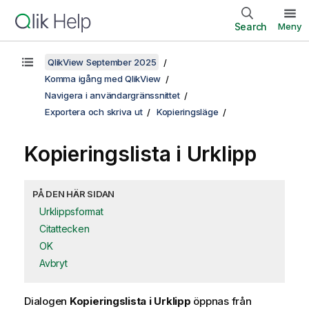
Search
Meny
QlikView September 2025
Komma igång med QlikView
Navigera i användargränssnittet
Exportera och skriva ut
Kopieringsläge
Kopieringslista i Urklipp
PÅ DEN HÄR SIDAN
Urklippsformat
Citattecken
OK
Avbryt
Dialogen
Kopieringslista i Urklipp
öppnas från