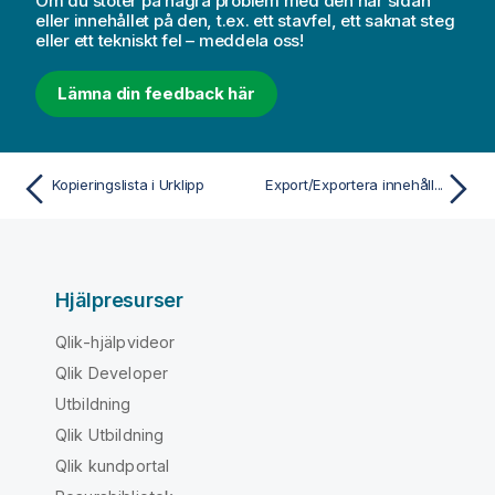
Om du stöter på några problem med den här sidan
eller innehållet på den, t.ex. ett stavfel, ett saknat steg
eller ett tekniskt fel – meddela oss!
Lämna din feedback här
Kopieringslista i Urklipp
Export/Exportera innehåll...
Hjälpresurser
Qlik-hjälpvideor
Qlik Developer
Utbildning
Qlik Utbildning
Qlik kundportal