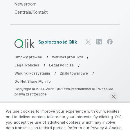
Newsroom
Centrala/Kontakt
Społeczność Qlik
Umowy prawne
Warunki produktu
Legal Policies
Legal Policies
Warunki korzystania
Znaki towarowe
Do Not Share My Info
Copyright © 1993-2026 QlikTech International AB. Wszelkie
prawa zastrzeżone.
We use cookies to improve your experience with our websites
Dołącz do Programu Modernizacji
and to deliver content tailored to your interests. By clicking ‘Ok’,
Analityki
you accept the use of additional cookies which may involve
data transmission to third parties. Refer to our Privacy & Cookie