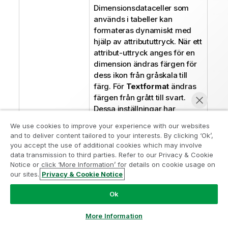
Dimensionsdataceller som
används i tabeller kan
formateras dynamiskt med
hjälp av attribututtryck. När ett
attribut-uttryck anges för en
dimension ändras färgen för
dess ikon från gråskala till
färg. För
Textformat
ändras
färgen från grått till svart.
Dessa inställningar har
företräde framför
We use cookies to improve your experience with our websites
diagraminställningar. Klicka
and to deliver content tailored to your interests. By clicking ‘Ok’,
på expansionsikonen '+' som
Gå med i programmet Analytics
you accept the use of additional cookies which may involve
finns framför varje dimension
data transmission to third parties. Refer to our Privacy & Cookie
Modernization
för att visa dess platshållare
Notice or click ‘More Information’ for details on cookie usage on
our sites.
Privacy & Cookie Notice
eller dimensionens
Modernisera utan att kompromissa med dina värdefulla
Chatta nu
attribututtryck.
QlikView-appar med programmet för
Ok
analysmodernisering.
Klicka här
för mer information eller
Bakgrundsfärg
:
ta kontakt:
ampquestions@qlik.com
More Information
Dubbelklicka på