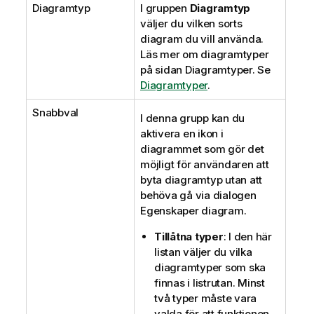
Diagramtyp
I gruppen
Diagramtyp
väljer du vilken sorts
diagram du vill använda.
Läs mer om diagramtyper
på sidan Diagramtyper. Se
Diagramtyper
.
Snabbval
I denna grupp kan du
aktivera en ikon i
diagrammet som gör det
möjligt för användaren att
byta diagramtyp utan att
behöva gå via dialogen
Egenskaper diagram.
Tillåtna typer
: I den här
listan väljer du vilka
diagramtyper som ska
finnas i listrutan. Minst
två typer måste vara
valda för att funktionen