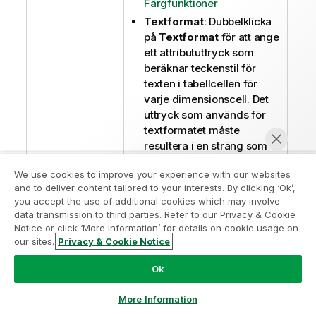
Färgfunktioner
Textformat
: Dubbelklicka
på
Textformat
för att ange
ett attribututtryck som
beräknar teckenstil för
texten i tabellcellen för
varje dimensionscell. Det
uttryck som används för
textformatet måste
resultera i en sträng som
består av ett "<B>" för
We use cookies to improve your experience with our websites
fetstil, "<I>" för kursiv och
and to deliver content tailored to your interests. By clicking ‘Ok’,
"<U>" för understruken
Gå med i programmet Analytics
you accept the use of additional cookies which may involve
text.
data transmission to third parties. Refer to our Privacy & Cookie
Modernization
Notice or click ‘More Information’ for details on cookie usage on
Med hjälp av knapparna
Flytta
our sites.
Privacy & Cookie Notice
Modernisera utan att kompromissa med dina värdefulla
Chatta nu
fram
och
Flytta bak
kan
QlikView-appar med programmet för
dimensioner i listan
Ok
analysmodernisering.
Klicka här
för mer information eller
Dimensioner som används
ta kontakt:
ampquestions@qlik.com
sorteras.
More Information