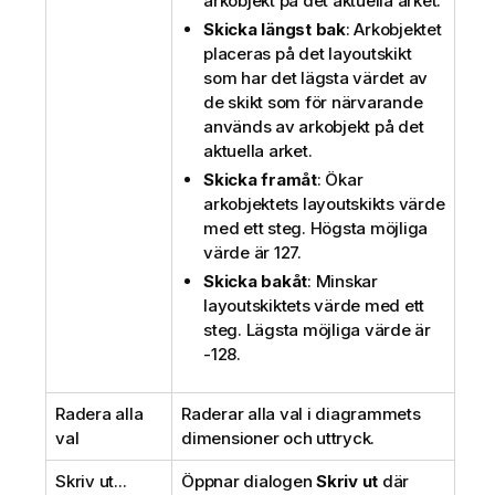
arkobjekt på det aktuella arket.
Skicka längst bak
: Arkobjektet
placeras på det layoutskikt
som har det lägsta värdet av
de skikt som för närvarande
används av arkobjekt på det
aktuella arket.
Skicka framåt
: Ökar
arkobjektets layoutskikts värde
med ett steg. Högsta möjliga
värde är 127.
Skicka bakåt
: Minskar
layoutskiktets värde med ett
steg. Lägsta möjliga värde är
-128.
Radera alla
Raderar alla val i diagrammets
val
dimensioner och uttryck.
Skriv ut...
Öppnar dialogen
Skriv ut
där