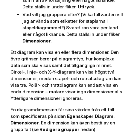
summan av försäljning eller något liknande.
Detta ställs in under fliken
Uttryck
.
Vad vill jag gruppera efter? (Vilka fältvärden vill
jag använda som etiketter för staplarna i
stapeldiagrammet?) Svaret kan vara per land
eller något liknande. Detta ställs in under fliken
Dimensioner
.
Ett diagram kan visa en eller flera dimensioner. Den
övre gränsen beror på diagramtyp, hur komplexa
data som ska visas samt det tillgängliga minnet.
Cirkel-, linje- och X-Y-diagram kan visa högst två
dimensioner, medan stapel- och rutnätsdiagram kan
visa tre. Polär- och trattdiagram kan endast visa en
enda dimension – mätare visar inga dimensioner alls.
Ytterligare dimensioner ignoreras.
En diagramdimension får sina värden från ett fält
som specificeras på sidan
Egenskaper Diagram:
Dimensioner
. En dimension kan även bestå av en
grupp fält (se
Redigera grupper
nedan).