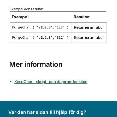
Exempel och resultat
Exempel
Resultat
PurgeChar ( 'a1b2c3','123' )
Returnerar '
abc
'
PurgeChar ( 'a1b2c3','312' )
Returnerar '
abc
'
Mer information
KeepChar - skript- och diagramfunktion
Var den här sidan till hjälp för dig?