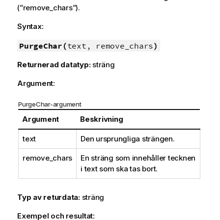
(”remove_chars”).
Syntax:
PurgeChar(
text, remove_chars
)
Returnerad datatyp:
sträng
Argument:
PurgeChar-argument
Argument
Beskrivning
text
Den ursprungliga strängen.
remove_chars
En sträng som innehåller tecknen
i
text
som ska tas bort.
Typ av returdata:
sträng
Exempel och resultat: