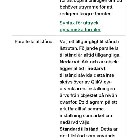
för att öppna dialogen om du
behöver utrymme för att
redigera längre formler.
Syntax för uttryck i
dynamiska formler
Parallella tillstånd
Välj ett tillgängligt tillstånd i
listrutan. Följande parallella
tillstånd är alltid tillgängliga.
Nedärvd
: Ark och arkobjekt
ligger alltid i
nedärvt
tillstånd såvida detta inte
skrivs över av QlikView-
utvecklaren. Inställningen
ärvs från objektet på nivån
ovanför. Ett diagram på ett
ark får alltså samma
inställning som arket om
nedärvd väljs.
Standardtillstånd
: Detta är
det tillstånd som används