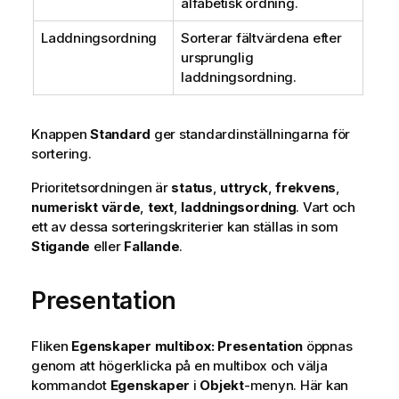
alfabetisk ordning.
Laddningsordning
Sorterar fältvärdena efter
ursprunglig
laddningsordning.
Knappen
Standard
ger standardinställningarna för
sortering.
Prioritetsordningen är
status
,
uttryck
,
frekvens
,
numeriskt värde
,
text
,
laddningsordning
. Vart och
ett av dessa sorteringskriterier kan ställas in som
Stigande
eller
Fallande
.
Presentation
Fliken
Egenskaper multibox: Presentation
öppnas
genom att högerklicka på en multibox och välja
kommandot
Egenskaper
i
Objekt
-menyn. Här kan