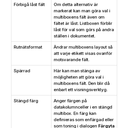
Förbigå låst fält
Om detta alternativ är
n
markerat kan man göra val i
g
multiboxens fält även om
o
fältet är låst. Listboxen förblir
m
låst för val som görs på andra
i
ställen i dokumentet.
n
f
Rutnätsformat
Ändrar multiboxens layout så
o
att varje etikett visas ovanför
r
motsvarande fält.
m
a
Spärrad
Här kan man stänga av
t
möjligheten att göra val i
i
multiboxens fält. Den blir då
o
enbart ett visningsverktyg.
n
Stängd färg
Anger färgen på
datakolumnceller i en stängd
multibox. En färg kan
definieras som enfärgad eller
som toning i dialogen
Färgyta