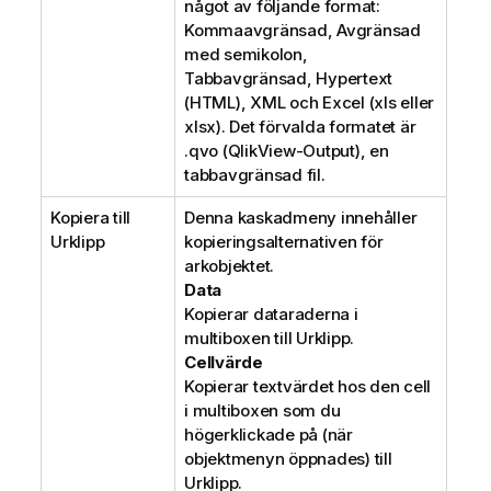
något av följande format:
Kommaavgränsad, Avgränsad
med semikolon,
Tabbavgränsad, Hypertext
(HTML), XML och Excel (xls eller
xlsx). Det förvalda formatet är
.qvo (QlikView-Output), en
tabbavgränsad fil.
Kopiera till
Denna kaskadmeny innehåller
Urklipp
kopieringsalternativen för
arkobjektet.
Data
Kopierar dataraderna i
multiboxen till Urklipp.
Cellvärde
Kopierar textvärdet hos den cell
i multiboxen som du
högerklickade på (när
objektmenyn öppnades) till
Urklipp.