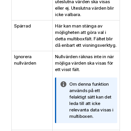
uteslutna värden ska visas
eller ej. Uteslutna värden blir
icke valbara.
Spärrad
Här kan man stänga av
möjligheten att göra val i
detta multiboxfält. Fältet blir
då enbart ett visningsverktyg.
Ignorera
Nullvärden räknas inte in när
nullvärden
möjliga värden ska visas för
ett visst fält.
A
Om denna funktion
n
används på ett
t
felaktigt sätt kan det
e
leda till att icke
c
relevanta data visas i
k
multiboxen.
n
i