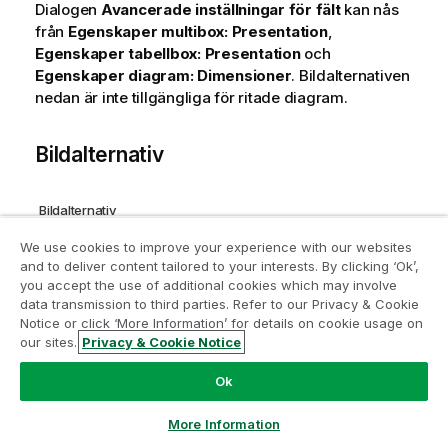
Dialogen
Avancerade inställningar för fält
kan nås
från
Egenskaper multibox: Presentation
,
Egenskaper tabellbox: Presentation
och
Egenskaper diagram: Dimensioner
. Bildalternativen
nedan är inte tillgängliga för ritade diagram.
Bildalternativ
Bildalternativ
Alternativ
Beskrivning
We use cookies to improve your experience with our websites
and to deliver content tailored to your interests. By clicking ‘Ok’,
Gå med i programmet Analytics
Representation
Följande alternativ ges:
you accept the use of additional cookies which may involve
Text
data transmission to third parties. Refer to our Privacy & Cookie
Modernization
Notice or click ‘More Information’ for details on cookie usage on
När du väljer detta alternativ
our sites.
Privacy & Cookie Notice
kommer uttrycksvärdena alltid
Modernisera utan att kompromissa med dina värdefulla
att tolkas och visas som text.
QlikView-appar med programmet för
Ok
Bild
analysmodernisering.
Klicka här
för mer information eller
När du väljer detta alternativ
ta kontakt:
ampquestions@qlik.com
More Information
försöker QlikView tolka varje