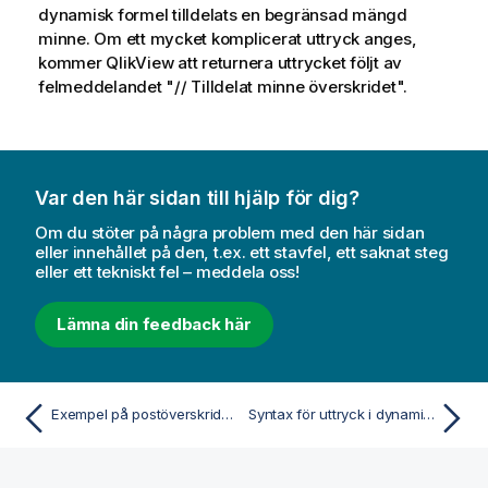
dynamisk formel tilldelats en begränsad mängd
minne. Om ett mycket komplicerat uttryck anges,
kommer QlikView att returnera uttrycket följt av
felmeddelandet "// Tilldelat minne överskridet".
Var den här sidan till hjälp för dig?
Om du stöter på några problem med den här sidan
eller innehållet på den, t.ex. ett stavfel, ett saknat steg
eller ett tekniskt fel – meddela oss!
Lämna din feedback här
Exempel på postöverskridande funktioner för diagram
Syntax för uttryck i dynamiska formler