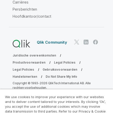
Carrières
Persberichten
Hoofdkantoor/contact
Qlik Community
Juridische overeenkomsten
Productvoorwaarden
Legal Policies
Legal Policies
Gebruiksvoorwaarden
Handelsmerken
Do Not Share My Info
Copyright © 1993-2026 QlikTech International AB. Alle
rechten voorbehouden.
We use cookies to improve your experience with our websites
and to deliver content tailored to your interests. By clicking ‘Ok’,
Neem deel aan het Analytics
you accept the use of additional cookies which may involve
data transmission to third parties. Refer to our Privacy & Cookie
Modernization Program