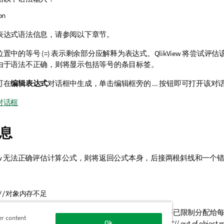
on
表达式语法信息，请参阅以下章节。
置中的等号 (=) 表示剩余部分应解释为表达式。QlikView 将尝试评
由于语法不正确，则将显示包括等号的条目标签。
可在
编辑表达式
对话框中生成，单击编辑框旁的 ... 按钮即可打开该对
对话框
息
kView 无法正确评估计算公式，则将返回公式本身，后接两根斜线和一个
) //对象内存不足
式都要求一定量的内存。为了不占用过多内存，此程序已限制分配给
er content
过于复杂的表达式，QlikView 将以后接错误信息“// out of object 
Ok