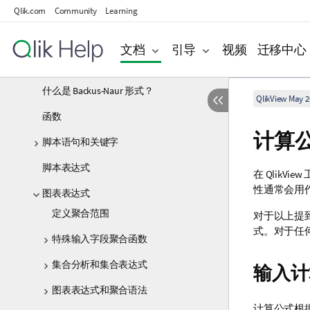
Qlik.com
Community
Learning
创建文档和图表
发现和分析
文档
引导
视频
迁移中心
脚本语法和图表函数
什么是 Backus-Naur 形式？
QlikView May 2
函数
计算
脚本语句和关键字
脚本表达式
在 Qlik
性通常会用
图表表达式
定义聚合范围
对于以上提
式。对于任
特殊输入字段聚合函数
集合分析和集合表达式
输入计
图表表达式和聚合语法
计算公式根