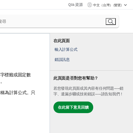
Qlik 資源
中文（台灣） (變更)
在此頁面
輸入計算公式
錯誤訊息
定文字標籤或固定數
此頁面是否對您有幫助？
制。
若您發現此頁面或其內容有任何問題——錯
能稱為計算公式。只
字、遺漏步驟或技術錯誤——請告知我們！
在此留下意見回饋