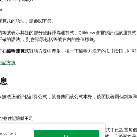
on
運算式的語法，請參閱下節。
等號表示其餘的部分應解譯為運算式。QlikView 會嘗試評估該運算式
正確的語法)，則會顯示包括等號在內的整個標籤。
可在
編輯運算式
對話方塊中產生，按一下編輯方塊旁的 [...] 按鈕，
對話方塊
息
kView 無法正確評估計算公式，就會傳回該公式本身，後面接著兩個斜
) //物件記憶體不足
式都需要特定記憶體容量。為了不過度使用記憶體，程式中已設置每
er content
制。若輸入太過複雜的運算式，QlikView 會傳回運算式，且後面接著
Ok