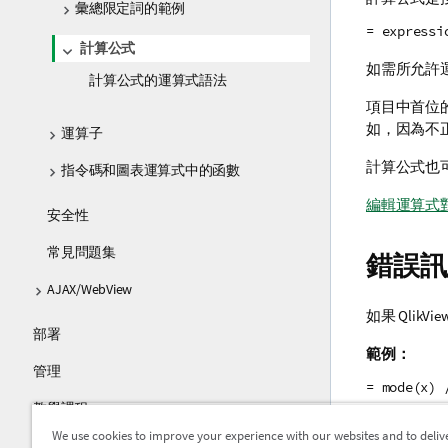
彙總限定詞的範例
= expressi
計算公式
如需所允許
計算公式的運算式語法
項目中首位的
如，因為不
運算子
計算公式也
指令碼和圖表運算式中的函數
編輯運算式
安全性
常見問題集
錯誤訊
AJAX/WebView
如果 Qli
部署
範例：
管理
= mode(x
教學課程
每個計算公
We use cookies to improve your experience with our websites and to deliv
指南
置的記憶體限