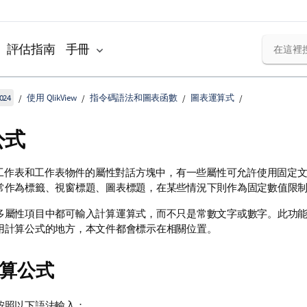
評估指南
手冊
024
使用 QlikView
指令碼語法和圖表函數
圖表運算式
公式
View 工作表和工作表物件的屬性對話方塊中，有一些屬性可允許使用固
常作為標籤、視窗標題、圖表標題，在某些情況下則作為固定數值限
多屬性項目中都可輸入計算運算式，而不只是常數文字或數字。此功
用計算公式的地方，本文件都會標示在相關位置。
算公式
按照以下語法輸入：