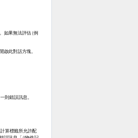
。如果無法評估 (例
即可開啟此對話方塊。
線和一則錯誤訊息。
個計算標籤所允許配
錯誤訊息「//物件記