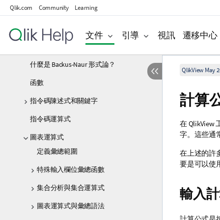
Qlik.com
Community
Learning
建立文件與圖表
探索與分析
文件
引導
視訊
遷移中心
指令碼語法和圖表函數
什麼是 Backus-Naur 形式論？
QlikView May 2
函數
計算
指令碼陳述式和關鍵字
指令碼運算式
在 Qlik
字。這些通
圖表運算式
定義彙總範圍
在上述的許
要是可以使
特殊輸入欄位彙總函數
集合分析與集合運算式
輸入計
圖表運算式與彙總語法
計算公式是