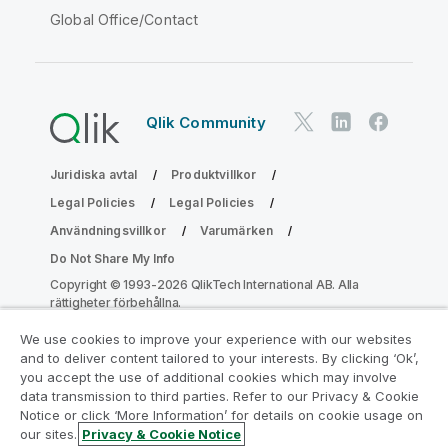
Global Office/Contact
Qlik Community
Juridiska avtal
Produktvillkor
Legal Policies
Legal Policies
Användningsvillkor
Varumärken
Do Not Share My Info
Copyright © 1993-2026 QlikTech International AB. Alla
rättigheter förbehållna.
We use cookies to improve your experience with our websites
and to deliver content tailored to your interests. By clicking ‘Ok’,
Gå med i programmet Analytics
you accept the use of additional cookies which may involve
data transmission to third parties. Refer to our Privacy & Cookie
Modernization
Notice or click ‘More Information’ for details on cookie usage on
our sites.
Privacy & Cookie Notice
Modernisera utan att kompromissa med dina värdefulla