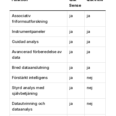
Sense
Associativ
ja
ja
friformsutforskning
Instrumentpaneler
ja
ja
Guidad analys
ja
ja
Avancerad förberedelse av
ja
ja
data
Bred dataanslutning
ja
ja
Förstärkt intelligens
ja
nej
Styrd analys med
ja
nej
självbetjäning
Datautvinning och
ja
nej
dataanalys