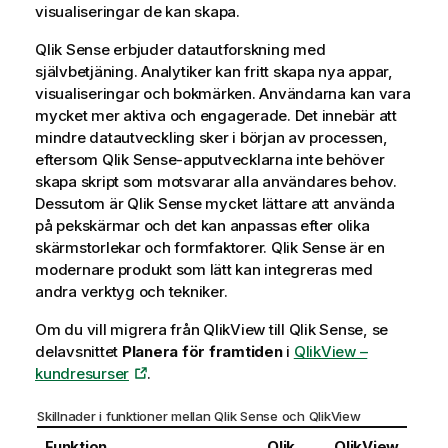
visualiseringar de kan skapa.
Qlik Sense
erbjuder datautforskning med
självbetjäning. Analytiker kan fritt skapa nya appar,
visualiseringar och bokmärken. Användarna kan vara
mycket mer aktiva och engagerade. Det innebär att
mindre datautveckling sker i början av processen,
eftersom
Qlik Sense
-apputvecklarna inte behöver
skapa skript som motsvarar alla användares behov.
Dessutom är
Qlik Sense
mycket lättare att använda
på pekskärmar och det kan anpassas efter olika
skärmstorlekar och formfaktorer.
Qlik Sense
är en
modernare produkt som lätt kan integreras med
andra verktyg och tekniker.
Om du vill migrera från
QlikView
till
Qlik Sense
, se
delavsnittet
Planera för framtiden
i
QlikView –
kundresurser
.
Skillnader i funktioner mellan
Qlik Sense
och
QlikView
Funktion
Qlik
QlikView