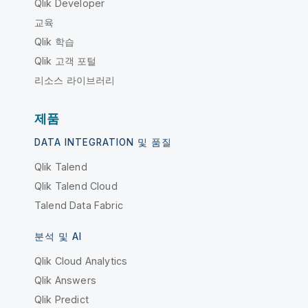
Qlik Developer
교육
Qlik 학습
Qlik 고객 포털
리소스 라이브러리
제품
DATA INTEGRATION 및 품질
Qlik Talend
Qlik Talend Cloud
Talend Data Fabric
분석 및 AI
Qlik Cloud Analytics
Qlik Answers
Qlik Predict