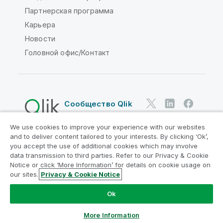
Партнерская программа
Карьера
Новости
Головной офис/Контакт
Сообщество Qlik
We use cookies to improve your experience with our websites
Юридические соглашения
and to deliver content tailored to your interests. By clicking ‘Ok’,
Условия использования продуктов
you accept the use of additional cookies which may involve
data transmission to third parties. Refer to our Privacy & Cookie
Legal Policies
Юридические положения
Notice or click ‘More Information’ for details on cookie usage on
Условия использования
Товарные знаки
our sites.
Privacy & Cookie Notice
Do Not Share My Info
Ok
© QlikTech International AB, 1993-2026. Все права
защищены.
More Information