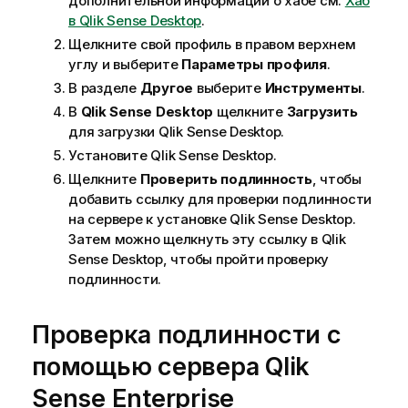
дополнительной информации о хабе см.
Хаб
в Qlik Sense Desktop
.
Щелкните свой профиль в правом верхнем
углу и выберите
Параметры профиля
.
В разделе
Другое
выберите
Инструменты
.
В
Qlik Sense Desktop
щелкните
Загрузить
для загрузки
Qlik Sense Desktop
.
Установите
Qlik Sense Desktop
.
Щелкните
Проверить подлинность
, чтобы
добавить ссылку для проверки подлинности
на сервере к установке
Qlik Sense Desktop
.
Затем можно щелкнуть эту ссылку в
Qlik
Sense Desktop
, чтобы пройти проверку
подлинности.
Проверка подлинности с
помощью сервера
Qlik
Sense Enterprise