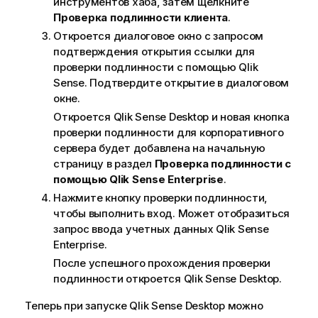
инструментов хаба, затем щелкните
ф
Проверка подлинности клиента
.
о
Откроется диалоговое окно с запросом
р
подтверждения открытия ссылки для
м
проверки подлинности с помощью
Qlik
а
Sense
. Подтвердите открытие в диалоговом
ц
окне.
и
Откроется
Qlik Sense Desktop
и новая кнопка
и
проверки подлинности для корпоративного
сервера будет добавлена на начальную
страницу в раздел
Проверка подлинности с
помощью
Qlik Sense
Enterprise
.
Нажмите кнопку проверки подлинности,
чтобы выполнить вход. Может отобразиться
запрос ввода учетных данных
Qlik Sense
Enterprise
.
После успешного прохождения проверки
подлинности откроется
Qlik Sense Desktop
.
Теперь при запуске
Qlik Sense Desktop
можно