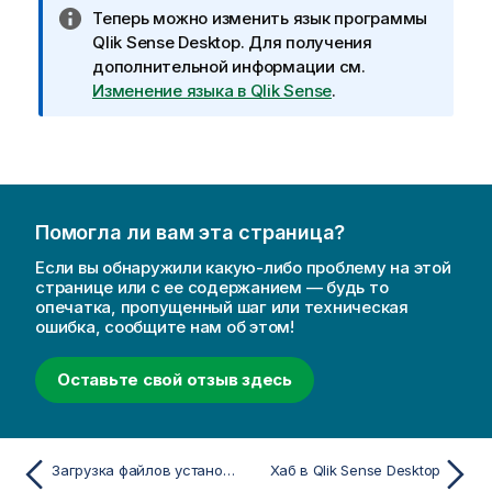
П
Теперь можно изменить язык программы
р
Qlik Sense Desktop
.
Для получения
и
дополнительной информации см.
м
Изменение языка в Qlik Sense
.
е
ч
а
н
и
Помогла ли вам эта страница?
е
к
Если вы обнаружили какую-либо проблему на этой
и
странице или с ее содержанием — будь то
опечатка, пропущенный шаг или техническая
н
ошибка, сообщите нам об этом!
ф
о
Оставьте свой отзыв здесь
р
м
а
ц
Загрузка файлов установки
Хаб в Qlik Sense Desktop
и