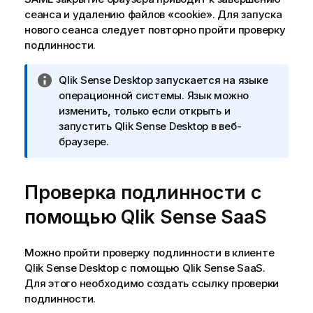
сеанса и удалению файлов «cookie». Для запуска
нового сеанса следует повторно пройти проверку
подлинности.
П
Qlik Sense Desktop
запускается на языке
р
операционной системы. Язык можно
и
изменить, только если открыть и
м
запустить
Qlik Sense Desktop
в веб-
е
браузере.
ч
а
Проверка подлинности с
н
и
помощью
Qlik Sense SaaS
е
к
и
Можно пройти проверку подлинности в клиенте
н
Qlik Sense Desktop
с помощью
Qlik Sense SaaS
.
ф
Для этого необходимо создать ссылку проверки
о
подлинности.
р