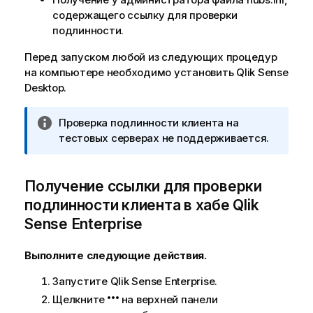
содержащего ссылку для проверки
подлинности.
Перед запуском любой из следующих процедур
на компьютере необходимо установить
Qlik Sense
Desktop
.
П
Проверка подлинности клиента на
р
тестовых серверах не поддерживается.
и
м
Получение ссылки для проверки
е
ч
подлинности клиента в хабе
Qlik
а
Sense Enterprise
н
и
Выполните следующие действия.
е
к
Запустите
Qlik Sense Enterprise
.
и
Щелкните
на верхней панели
н