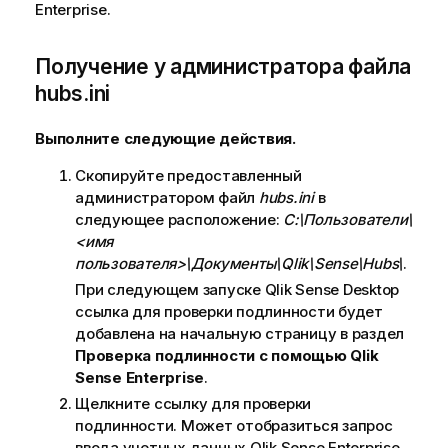
Enterprise
.
Получение у администратора файла
hubs.ini
Выполните следующие действия.
Скопируйте предоставленный
администратором файл
hubs.ini
в
следующее расположение:
C:\Пользователи\
<имя
пользователя>\Документы\Qlik\Sense\Hubs\
.
При следующем запуске
Qlik Sense Desktop
ссылка для проверки подлинности будет
добавлена на начальную страницу в раздел
Проверка подлинности с помощью
Qlik
Sense
Enterprise
.
Щелкните ссылку для проверки
подлинности. Может отобразиться запрос
ввода учетных данных
Qlik Sense Enterprise
.