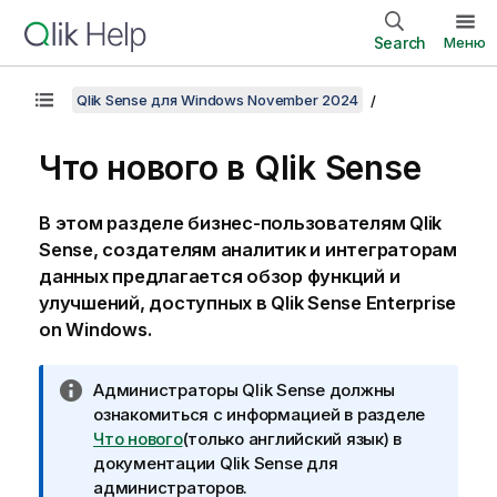
Search
Меню
Qlik Sense для Windows November 2024
Что нового в
Qlik Sense
В этом разделе бизнес-пользователям
Qlik
Sense
, создателям аналитик и интеграторам
данных предлагается обзор функций и
улучшений, доступных в
Qlik Sense Enterprise
on Windows
.
П
Администраторы
Qlik Sense
должны
р
ознакомиться с информацией в разделе
и
Что нового
(только английский язык)
в
м
документации
Qlik Sense
для
е
администраторов.