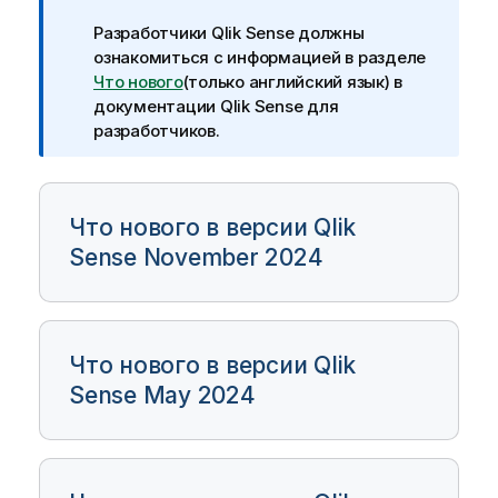
ч
Разработчики
Qlik Sense
должны
а
ознакомиться с информацией в разделе
н
Что нового
(только английский язык)
в
и
документации
Qlik Sense
для
е
разработчиков.
к
и
н
ф
Что нового в версии Qlik
о
Sense November 2024
р
м
а
ц
и
Что нового в версии Qlik
и
Sense May 2024