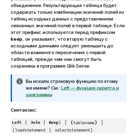
объединение. Результирующая таблица будет
содержать только комбинации значений полей из
таблиц исходных данных с представлением
связанных значений полей в первой таблице. Если
этот префикс используется перед префиксом
keep
, он указывает, что вторую таблицу с
исходными данными следует уменьшить до
области взаимного пересечения с первой
таблицей, прежде чем они смогут быть
сохранены в программе
Qlik Sense
.
П
Вы искали строковую функцию по этому
р
же имени? См.:
Left — функция скриптa и
и
диаграммы
м
е
Синтаксис:
ч
а
(
|
) [
(
)
]
Left
Join
Keep
tablename
н
(
|
)
loadstatement
selectstatement
и