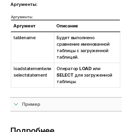
Аргументы:
е
к
Аргументы
и
н
Аргумент
Описание
ф
о
tablename
Будет выполнено
р
сравнение именованной
м
таблицы с загруженной
а
таблицей.
ц
loadstatement
или
Оператор
LOAD
или
и
selectstatement
SELECT
для загруженной
и
таблицы.
Пример
Подробнее