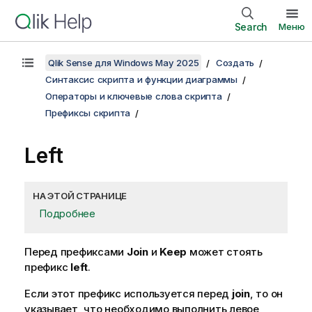
Search
Меню
Qlik Sense для Windows May 2025
Создать
Синтаксис скрипта и функции диаграммы
Операторы и ключевые слова скрипта
Префиксы скрипта
Left
НА ЭТОЙ СТРАНИЦЕ
Подробнее
Перед префиксами
Join
и
Keep
может стоять
префикс
left
.
Если этот префикс используется перед
join
, то он
указывает, что необходимо выполнить левое