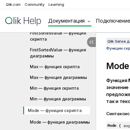
Функции скрипта и диаграммы
Qlik.com
Community
Learning
Функции агрегирования
Базовые функции
Документация
Подключени
агрегирования
FirstSortedValue — функция
скрипта
Qlik Sense 
Функции ск
FirstSortedValue — функция
диаграммы
Mode
Max — функция скрипта
Max — функция диаграммы
Функция
значение
Min — функция скрипта
предлож
Min — функция диаграммы
так и тек
Mode — функция скрипта
Синтаксис
Mode — функция диаграммы
Mode (
ex