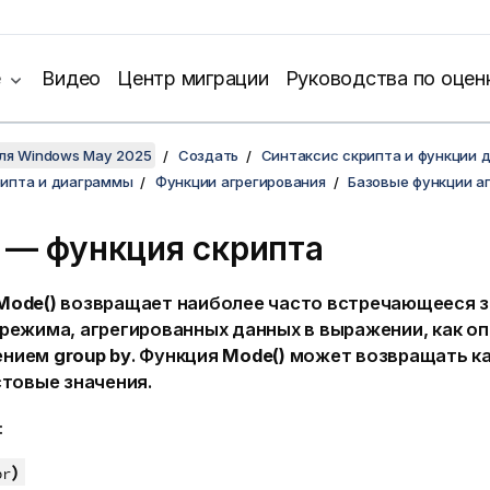
е
Видео
Центр миграции
Руководства по оцен
для Windows May 2025
Создать
Синтаксис скрипта и функции 
рипта и диаграммы
Функции агрегирования
Базовые функции а
 — функция скрипта
Mode()
возвращает наиболее часто встречающееся з
 режима, агрегированных данных в выражении, как о
ением
group by
. Функция
Mode()
может возвращать ка
стовые значения.
:
)
pr