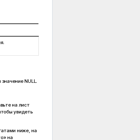
я.
я значение
NULL
.
вьте на лист
чтобы увидеть
татами ниже, на
о» на