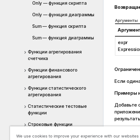
Only — функция скрипта
Возвраща
Only — функция диаграммы
Аргументы
Sum — функция скрипта
Аргумен
Sum — функция диаграммы
expr
Expressio
Функции агрегирования
счетчика
Ограничен
Функции финансового
агрегирования
Если один
Функции статистического
Примеры и
агрегирования
Добавьте о
Статистические тестовые
приложения
функции
результаты
Строковые функции
Чтобы стол
агрегирования
We use cookies to improve your experience with our websites
панели сво