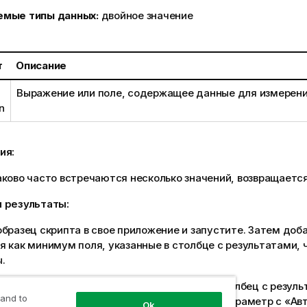
емые типы данных:
двойное значение
т
Описание
Выражение или поле, содержащее данные для измерени
n
ия:
аково часто встречаются несколько значений, возвращаетс
 результаты:
бразец скрипта в свое приложение и запустите. Затем доба
 как минимум поля, указанные в столбце с результатами, 
.
бец с результатами выглядел так же, как столбец с резуль
 and to
йств в разделе «Сортировка» переключите параметр с «Авт
Ok