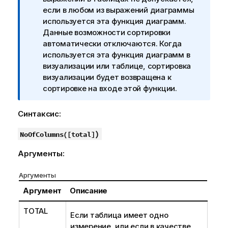
м
если в любом из выражений диаграммы
е
используется эта функция диаграмм.
ч
Данные возможности сортировки
а
автоматически отключаются. Когда
н
используется эта функция диаграмм в
и
визуализации или таблице, сортировка
е
визуализации будет возвращена к
к
сортировке на входе этой функции.
и
н
Синтаксис:
ф
о
)
NoOfColumns(
[
total
]
р
Аргументы:
м
а
Аргументы
ц
и
Аргумент
Описание
и
TOTAL
Если таблица имеет одно
измерение, или если в качестве