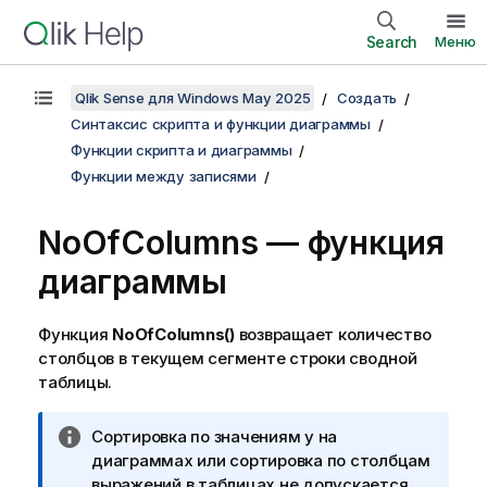
Search
Меню
Qlik Sense для Windows May 2025
Создать
Синтаксис скрипта и функции диаграммы
Функции скрипта и диаграммы
Функции между записями
NoOfColumns — функция
диаграммы
Функция
NoOfColumns()
возвращает количество
столбцов в текущем сегменте строки сводной
таблицы.
П
Сортировка по значениям y на
р
диаграммах или сортировка по столбцам
и
выражений в таблицах не допускается,