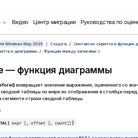
е
Видео
Центр миграции
Руководства по оцен
для Windows May 2025
Создать
Синтаксис скрипта и функции 
рипта и диаграммы
Функции между записями
re — функция диаграммы
efore()
возвращает значение выражения, оцененного со зна
 сводной таблицы по мере их отображения в столбце пере
в сегменте строки сводной таблицы.
:
)
TAL]
expr [, offset [, count]]