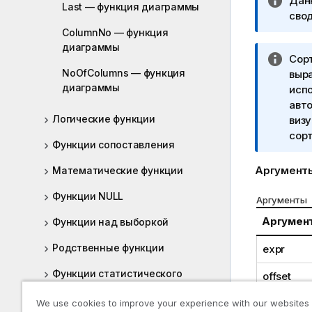
П
Дан
Last — функция диаграммы
р
сво
и
ColumnNo — функция
м
диаграммы
П
Сорт
е
NoOfColumns — функция
р
выр
ч
диаграммы
и
исп
а
м
авт
н
Логические функции
е
визу
и
ч
сорт
е
Функции сопоставления
а
к
н
и
Аргумент
Математические функции
и
н
е
Функции NULL
ф
Аргументы
к
о
Аргумен
Функции над выборкой
и
р
н
м
Родственные функции
expr
ф
а
о
Функции статистического
offset
ц
р
распределения
и
м
We use cookies to improve your experience with our websites
и