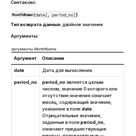
Синтаксис:
)
MonthName(
date[, period_no]
Тип возврата данных:
двойное значение
Аргументы:
аргументы MonthName
Аргумент
Описание
date
Дата для вычисления.
period_no
period_no
является целым
числом, значение 0 которого или
отсутствие значения означает
месяц, содержащий значение,
указанное в поле
date
.
Отрицательные значения,
заданные в поле
period_no
,
означают предшествующие
месяцы, положительные —