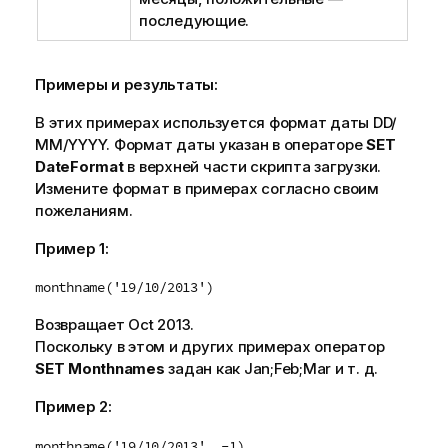
последующие.
Примеры и результаты:
В этих примерах используется формат даты DD/
ММ/YYYY. Формат даты указан в операторе
SET
DateFormat
в верхней части скрипта загрузки.
Измените формат в примерах согласно своим
пожеланиям.
Пример 1:
monthname('19/10/2013')
Возвращает
Oct 2013
.
Поскольку в этом и других примерах оператор
SET Monthnames
задан как
Jan;Feb;Mar
и т. д.
Пример 2:
monthname('19/10/2013', -1)