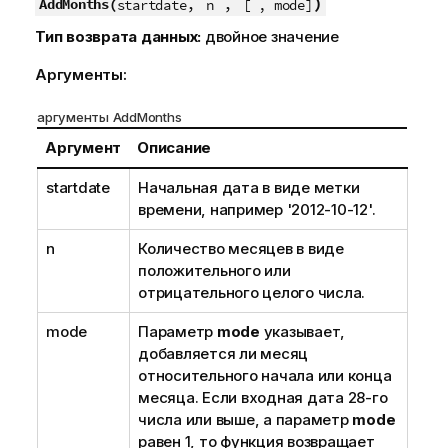
,
,
)
AddMonths(
startdate
n
[ , mode]
Тип возврата данных:
двойное значение
Аргументы:
аргументы AddMonths
Аргумент
Описание
startdate
Начальная дата в виде метки
времени, например '2012-10-12'.
n
Количество месяцев в виде
положительного или
отрицательного целого числа.
mode
Параметр
mode
указывает,
добавляется ли месяц
относительного начала или конца
месяца. Если входная дата 28-го
числа или выше, а параметр
mode
равен 1, то функция возвращает