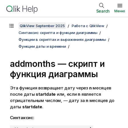
Search
Меню
QlikView September 2025
Работа с QlikView
Синтаксис скрипта и функции диаграммы
Функции в скриптах и выражениях диаграммы
Функции даты и времени
addmonths — скрипт и
функция диаграммы
Эта функция возвращает дату через
n
месяцев
после даты
startdate
или, если
n
является
отрицательным числом, — дату за
n
месяцев до
даты
startdate
.
Синтаксис: