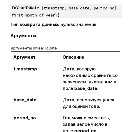
InYearToDate (
timestamp, base_date, period_no[,
)
first_month_of_year]
Тип возврата данных:
Булево значение
Аргументы:
аргументы InYearToDate
Аргумент
Описание
timestamp
Дата, которую
необходимо сравнить со
значением, указанным в
поле
base_date
.
base_date
Дата, использующаяся
для оценки года.
period_no
Год можно сместить,
задав целое число в
поле
period_no
.