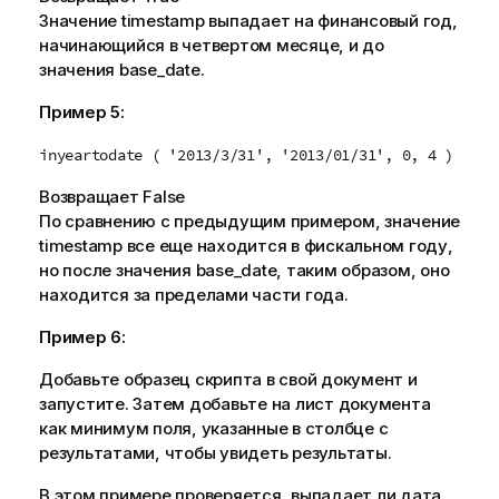
Значение
timestamp
выпадает на финансовый год,
начинающийся в четвертом месяце, и до
значения
base_date
.
Пример 5:
inyeartodate ( '2013/3/31', '2013/01/31', 0, 4 )
Возвращает
False
По сравнению с предыдущим примером, значение
timestamp
все еще находится в фискальном году,
но после значения
base_date
, таким образом, оно
находится за пределами части года.
Пример 6:
Добавьте образец скрипта в свой документ и
запустите. Затем добавьте на лист документа
как минимум поля, указанные в столбце с
результатами, чтобы увидеть результаты.
В этом примере проверяется, выпадает ли дата