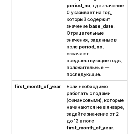
period_no
, где значение
0 указывает на год,
который содержит
значение
base_date
.
Отрицательные
значения, заданные в
поле
period_no
,
означают
предшествующие годы,
положительные —
последующие.
first_month_of_year
Если необходимо
работать с годами
(финансовыми), которые
начинаются не в январе,
задайте значение от 2
до 12 в поле
first_month_of_year
.