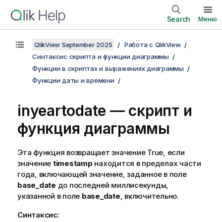
Search
Меню
QlikView September 2025
Работа с QlikView
Синтаксис скрипта и функции диаграммы
Функции в скриптах и выражениях диаграммы
Функции даты и времени
inyeartodate — скрипт и
функция диаграммы
Эта функция возвращает значение
True
, если
значение
timestamp
находится в пределах части
года, включающей значение, заданное в поле
base_date
до последней миллисекунды,
указанной в поле
base_date
, включительно.
Синтаксис: