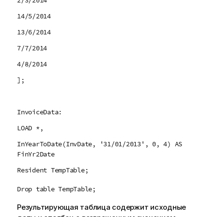
2/3/2014
14/5/2014
13/6/2014
7/7/2014
4/8/2014
];
InvoiceData:
LOAD *,
InYearToDate(InvDate, '31/01/2013', 0, 4) AS
FinYr2Date
Resident TempTable;
Drop table TempTable;
Результирующая таблица содержит исходные