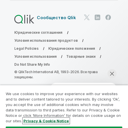
Сообщество Qlik
Юридические соглашения
Условия использования продуктов
Legal Policies
Юридические положения
Условия использования
Товарные знаки
Do Not Share My Info
© QlikTech International AB, 1993-2026. Все права
защищены.
We use cookies to improve your experience with our websites
Присоединяйтесь к программе
and to deliver content tailored to your interests. By clicking ‘Ok’,
модернизации аналитики
you accept the use of additional cookies which may involve
data transmission to third parties. Refer to our Privacy & Cookie
Notice or click ‘More Information’ for details on cookie usage on
Модернизируйте ваши важные приложения QlikView
our sites.
Privacy & Cookie Notice
без ущерба с помощью программы модернизации
Начать чат