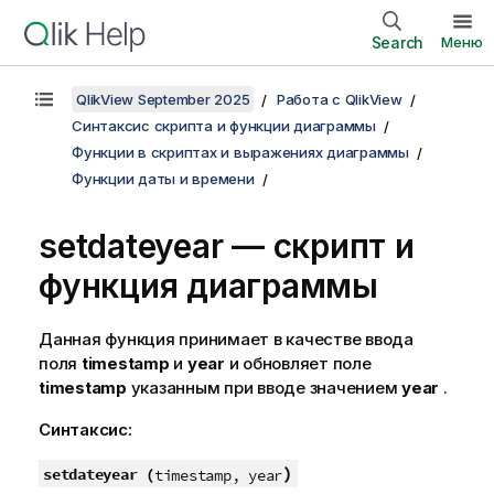
Search
Меню
QlikView September 2025
Работа с QlikView
Синтаксис скрипта и функции диаграммы
Функции в скриптах и выражениях диаграммы
Функции даты и времени
setdateyear — скрипт и
функция диаграммы
Данная функция принимает в качестве ввода
поля
timestamp
и
year
и обновляет поле
timestamp
указанным при вводе значением
year
.
Синтаксис:
)
setdateyear (
timestamp, year