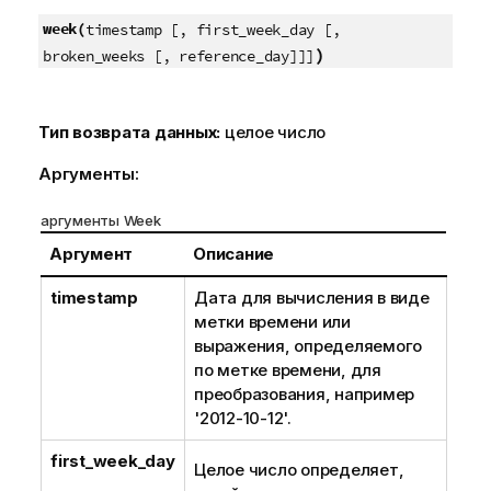
week(
timestamp [, first_week_day [,
)
broken_weeks [, reference_day]]]
Тип возврата данных:
целое число
Аргументы:
аргументы Week
Аргумент
Описание
timestamp
Дата для вычисления в виде
метки времени или
выражения, определяемого
по метке времени, для
преобразования, например
'2012-10-12'.
first_week_day
Целое число определяет,