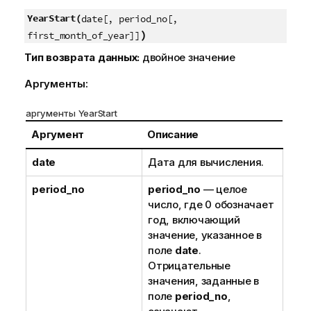
YearStart(
date[, period_no[,
)
first_month_of_year]]
Тип возврата данных:
двойное значение
Аргументы:
аргументы YearStart
Аргумент
Описание
date
Дата для вычисления.
period_no
period_no
— целое
число, где 0 обозначает
год, включающий
значение, указанное в
поле
date
.
Отрицательные
значения, заданные в
поле
period_no
,