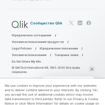
Сообщество Qlik
Юридические соглашения
Условия использования продуктов
Legal Policies
Юридические положения
Условия использования
Товарные знаки
Do Not Share My Info
© QlikTech International AB, 1993-2026. Все права
защищены.
We use cookies to improve your experience with our websites
Присоединяйтесь к программе
and to deliver content tailored to your interests. By clicking ‘Ok’,
модернизации аналитики
you accept the use of additional cookies which may involve
data transmission to third parties. Refer to our Privacy & Cookie
Notice or click ‘More Information’ for details on cookie usage on
Модернизируйте ваши важные приложения QlikView