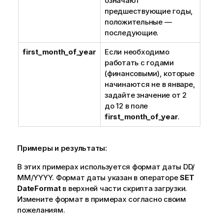
означают
предшествующие годы,
положительные —
последующие.
first_month_of_year
Если необходимо
работать с годами
(финансовыми), которые
начинаются не в январе,
задайте значение от 2
до 12 в поле
first_month_of_year
.
Примеры и результаты:
В этих примерах используется формат даты DD/
ММ/YYYY. Формат даты указан в операторе
SET
DateFormat
в верхней части скрипта загрузки.
Измените формат в примерах согласно своим
пожеланиям.