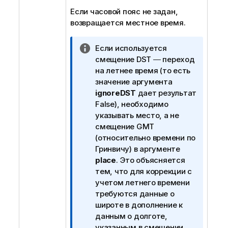
Если часовой пояс не задан,
возвращается местное время.
П
Если используется
р
смещение DST ― переход
и
на летнее время (то есть
м
значение аргумента
е
ignoreDST
дает результат
ч
False
), необходимо
а
указывать место, а не
н
смещение GMT
и
(относительно времени по
е
Гринвичу) в аргументе
к
place
. Это объясняется
и
тем, что для коррекции с
н
учетом летнего времени
ф
требуются данные о
о
широте в дополнение к
р
данным о долготе,
м
указанным в смещении