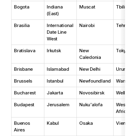
Bogota
Indiana
Muscat
Tbilisi
(East)
Brasilia
International
Nairobi
Tehran
Date Line
West
Bratislava
Irkutsk
New
Tokyo
Caledonia
Brisbane
Islamabad
New Delhi
Urumqi
Brussels
Istanbul
Newfoundland
Warsaw
Bucharest
Jakarta
Novosibirsk
Wellingt
Budapest
Jerusalem
Nuku'alofa
West Cen
Africa
Buenos
Kabul
Osaka
Vienna
Aires