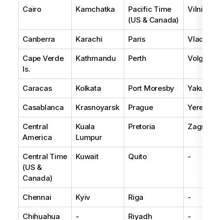
Cairo
Kamchatka
Pacific Time
Vilnius
(US & Canada)
Canberra
Karachi
Paris
Vladivos
Cape Verde
Kathmandu
Perth
Volgogr
Is.
Caracas
Kolkata
Port Moresby
Yakutsk
Casablanca
Krasnoyarsk
Prague
Yerevan
Central
Kuala
Pretoria
Zagreb
America
Lumpur
Central Time
Kuwait
Quito
-
(US &
Canada)
Chennai
Kyiv
Riga
-
Chihuahua
-
Riyadh
-