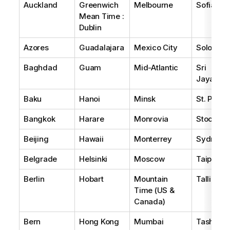
Auckland
Greenwich
Melbourne
Sofia
Mean Time :
Dublin
Azores
Guadalajara
Mexico City
Solomon 
Baghdad
Guam
Mid-Atlantic
Sri
Jayawar
Baku
Hanoi
Minsk
St. Peter
Bangkok
Harare
Monrovia
Stockho
Beijing
Hawaii
Monterrey
Sydney
Belgrade
Helsinki
Moscow
Taipei
Berlin
Hobart
Mountain
Tallinn
Time (US &
Canada)
Bern
Hong Kong
Mumbai
Tashkent