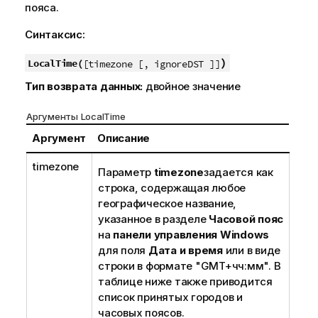
пояса.
Синтаксис:
)
LocalTime(
[timezone [, ignoreDST ]]
Тип возврата данных:
двойное значение
Аргументы LocalTime
Аргумент
Описание
timezone
Параметр
timezone
задается как
строка, содержащая любое
географическое название,
указанное в разделе
Часовой пояс
на
панели управления Windows
для поля
Дата и время
или в виде
строки в формате "GMT+чч:мм". В
таблице ниже также приводится
список принятых городов и
часовых поясов.