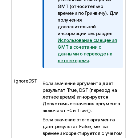
а
GMT (относительно
ц
времени по Гринвичу). Для
и
получения
и
дополнительной
информации см. раздел
Использование смещения
GMT в сочетании с
данными о переходе на
летнее время
.
ignoreDST
Если значение аргумента дает
результат
True
,
DST
(переход на
летнее время) игнорируется.
Допустимые значения аргумента
включают
-1
и
True()
.
Если значение этого аргумента
дает результат
False
, метка
времени корректируется с учетом