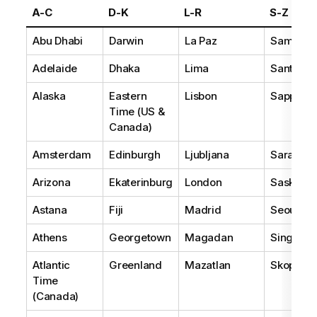
A-C
D-K
L-R
S-Z
Abu Dhabi
Darwin
La Paz
Samoa
Adelaide
Dhaka
Lima
Santiago
Alaska
Eastern
Lisbon
Sapporo
Time (US &
Canada)
Amsterdam
Edinburgh
Ljubljana
Sarajevo
Arizona
Ekaterinburg
London
Saskatc
Astana
Fiji
Madrid
Seoul
Athens
Georgetown
Magadan
Singapor
Atlantic
Greenland
Mazatlan
Skopje
Time
(Canada)