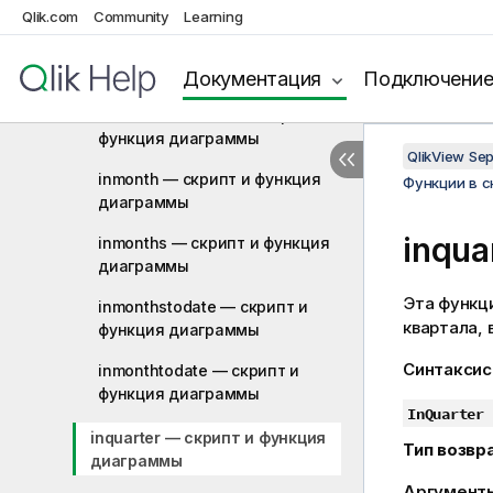
функция диаграммы
Qlik.com
Community
Learning
inlunarweek — скрипт и
функция диаграммы
Документация
Подключени
inlunarweektodate — скрипт и
функция диаграммы
QlikView Se
inmonth — скрипт и функция
Функции в 
диаграммы
inqua
inmonths — скрипт и функция
диаграммы
Эта функц
inmonthstodate — скрипт и
квартала, 
функция диаграммы
Синтаксис
inmonthtodate — скрипт и
функция диаграммы
InQuarter 
inquarter — скрипт и функция
Тип возвр
диаграммы
Аргумент