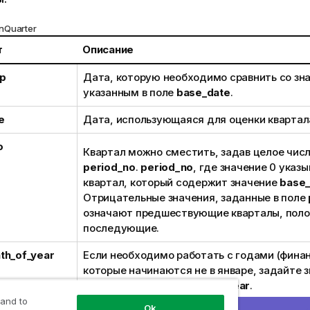
nQuarter
т
Описание
p
Дата, которую необходимо сравнить со зн
указанным в поле
base_date
.
e
Дата, использующаяся для оценки квартал
o
Квартал можно сместить, задав целое числ
period_no
.
period_no
, где значение 0 указы
квартал, который содержит значение
base_
Отрицательные значения, заданные в поле
означают предшествующие кварталы, пол
последующие.
th_of_year
Если необходимо работать с годами (фина
которые начинаются не в январе, задайте з
до 12 в поле
first_month_of_year
.
 and to
Ok