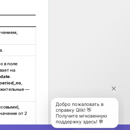
ачением,
а.
о в поле
вает на
date
.
period_no
,
ожительные —
нсовыми),
начение от 2