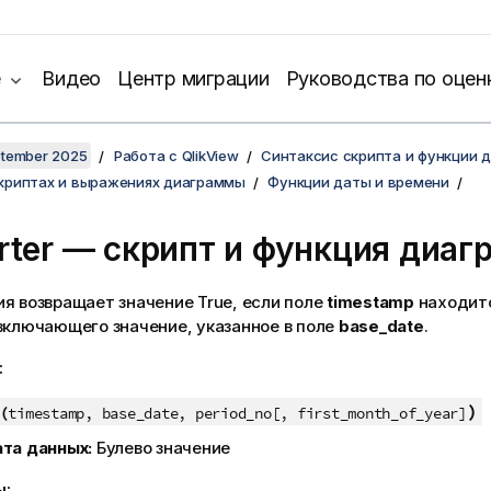
е
Видео
Центр миграции
Руководства по оцен
ptember 2025
Работа с QlikView
Синтаксис скрипта и функции 
скриптах и выражениях диаграммы
Функции даты и времени
rter — скрипт и функция диа
ия возвращает значение
True
, если поле
timestamp
находитс
включающего значение, указанное в поле
base_date
.
:
)
(
timestamp, base_date, period_no[, first_month_of_year]
ата данных:
Булево значение
ы: