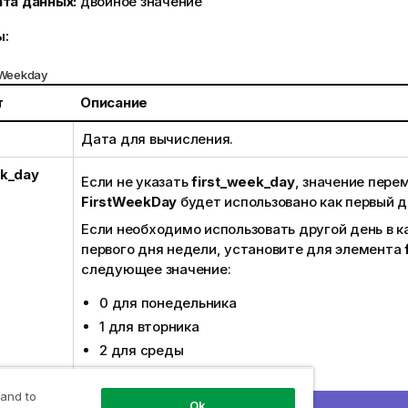
ата данных:
двойное значение
ы:
Weekday
т
Описание
Дата для вычисления.
ek_day
Если не указать
first_week_day
, значение пере
FirstWeekDay
будет использовано как первый д
Если необходимо использовать другой день в к
первого дня недели, установите для элемента
следующее значение:
0 для понедельника
1 для вторника
2 для среды
3 для четверга
4 для пятницы
 and to
Ok