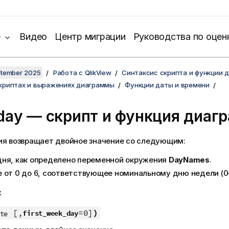
е
Видео
Центр миграции
Руководства по оцен
ptember 2025
Работа с QlikView
Синтаксис скрипта и функции 
скриптах и выражениях диаграммы
Функции даты и времени
day — скрипт и функция диаг
ия возвращает двойное значение со следующим:
дня, как определено переменной окружения
DayNames
.
 от 0 до 6, соответствующее номинальному дню недели (0–
:
[,
=0]
)
first_week_day
te