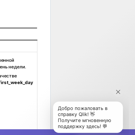
менной
ень недели.
ачестве
first_week_day