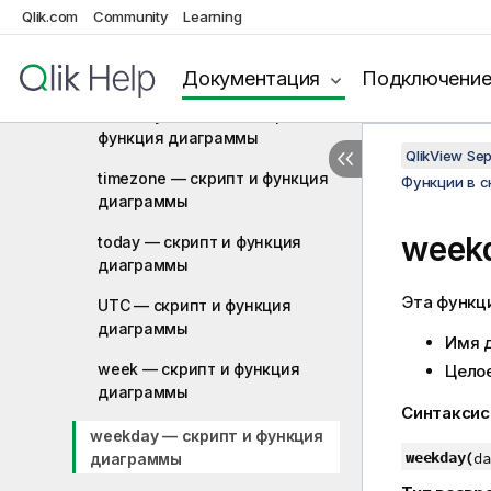
диаграммы
Qlik.com
Community
Learning
setdateyear — скрипт и
функция диаграммы
Документация
Подключени
setdateyearmonth — скрипт и
функция диаграммы
QlikView Se
timezone — скрипт и функция
Функции в 
диаграммы
week
today — скрипт и функция
диаграммы
Эта функц
UTC — скрипт и функция
диаграммы
Имя 
week — скрипт и функция
Целое
диаграммы
Синтаксис
weekday — скрипт и функция
weekday(
da
диаграммы