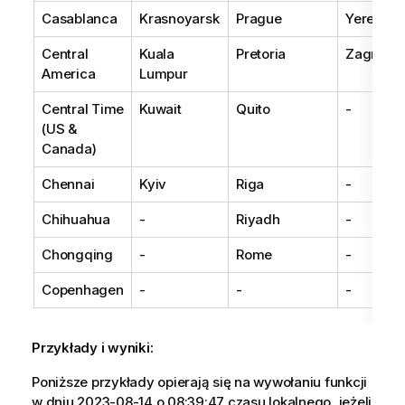
Casablanca
Krasnoyarsk
Prague
Yerevan
Central
Kuala
Pretoria
Zagreb
America
Lumpur
Central Time
Kuwait
Quito
-
(US &
Canada)
Chennai
Kyiv
Riga
-
Chihuahua
-
Riyadh
-
Chongqing
-
Rome
-
Copenhagen
-
-
-
Przykłady i wyniki:
Poniższe przykłady opierają się na wywołaniu funkcji
w dniu 2023-08-14 o 08:39:47 czasu lokalnego, jeżeli