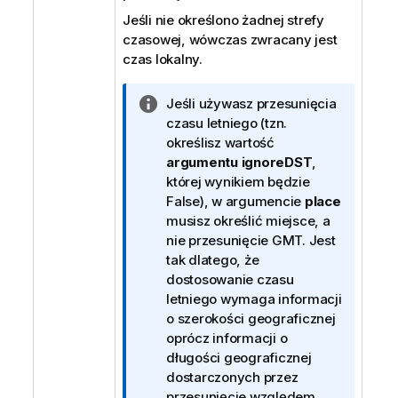
Jeśli nie określono żadnej strefy
czasowej, wówczas zwracany jest
czas lokalny.
I
Jeśli używasz przesunięcia
n
czasu letniego (tzn.
f
określisz wartość
o
argumentu ignoreDST
,
r
której wynikiem będzie
m
False
), w argumencie
place
a
musisz określić miejsce, a
c
nie przesunięcie GMT. Jest
j
tak dlatego, że
a
dostosowanie czasu
letniego wymaga informacji
o szerokości geograficznej
oprócz informacji o
długości geograficznej
dostarczonych przez
przesunięcie względem