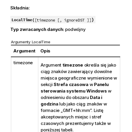
Składnia:
)
LocalTime(
[timezone [, ignoreDST ]]
Typ zwracanych danych:
podwójny
Argumenty LocalTime
Argument
Opis
timezone
Argument
timezone
określa się jako
ciąg znaków zawierający dowolne
miejsca geograficzne wymienione w
sekcji
Strefa czasowa
w
Panelu
sterowania systemu Windows
w
odniesieniu do obszaru
Data i
godzina
lub jako ciąg znaków w
formacie „GMT+hh:mm”. Listę
akceptowanych miejsc i stref
czasowych prezentujemy także w
poniższej tabeli.