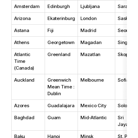
Amsterdam
Edinburgh
Ljubljana
Sarajevo
Arizona
Ekaterinburg
London
Saskatc
Astana
Fiji
Madrid
Seoul
Athens
Georgetown
Magadan
Singapor
Atlantic
Greenland
Mazatlan
Skopje
Time
(Canada)
Auckland
Greenwich
Melbourne
Sofia
Mean Time :
Dublin
Azores
Guadalajara
Mexico City
Solomon 
Baghdad
Guam
Mid-Atlantic
Sri
Jayawar
Baku
Hanoi
Minsk
St. Peter