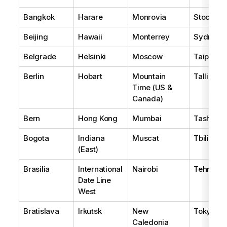
Bangkok
Harare
Monrovia
Stockho
Beijing
Hawaii
Monterrey
Sydney
Belgrade
Helsinki
Moscow
Taipei
Berlin
Hobart
Mountain
Tallinn
Time (US &
Canada)
Bern
Hong Kong
Mumbai
Tashkent
Bogota
Indiana
Muscat
Tbilisi
(East)
Brasilia
International
Nairobi
Tehran
Date Line
West
Bratislava
Irkutsk
New
Tokyo
Caledonia