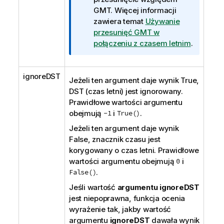
GMT. Więcej informacji
zawiera temat
Używanie
przesunięć GMT w
połączeniu z czasem letnim
.
ignoreDST
Jeżeli ten argument daje wynik
True
,
DST
(czas letni) jest ignorowany.
Prawidłowe wartości argumentu
obejmują
-1
i
True()
.
Jeżeli ten argument daje wynik
False
, znacznik czasu jest
korygowany o czas letni. Prawidłowe
wartości argumentu obejmują
0
i
False()
.
Jeśli wartość
argumentu ignoreDST
jest niepoprawna, funkcja ocenia
wyrażenie tak, jakby wartość
argumentu
ignoreDST
dawała wynik