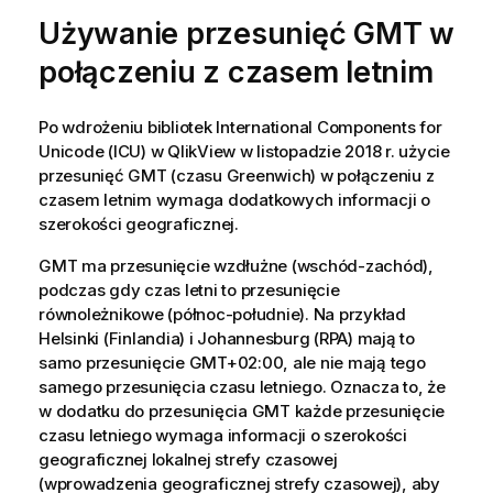
Używanie przesunięć GMT w
połączeniu z czasem letnim
Po wdrożeniu bibliotek International Components for
Unicode (ICU) w
QlikView
w listopadzie 2018 r. użycie
przesunięć GMT (czasu Greenwich) w połączeniu z
czasem letnim wymaga dodatkowych informacji o
szerokości geograficznej.
GMT ma przesunięcie wzdłużne (wschód-zachód),
podczas gdy czas letni to przesunięcie
równoleżnikowe (północ-południe). Na przykład
Helsinki (Finlandia) i Johannesburg (RPA) mają to
samo przesunięcie GMT+02:00, ale nie mają tego
samego przesunięcia czasu letniego. Oznacza to, że
w dodatku do przesunięcia GMT każde przesunięcie
czasu letniego wymaga informacji o szerokości
geograficznej lokalnej strefy czasowej
(wprowadzenia geograficznej strefy czasowej), aby