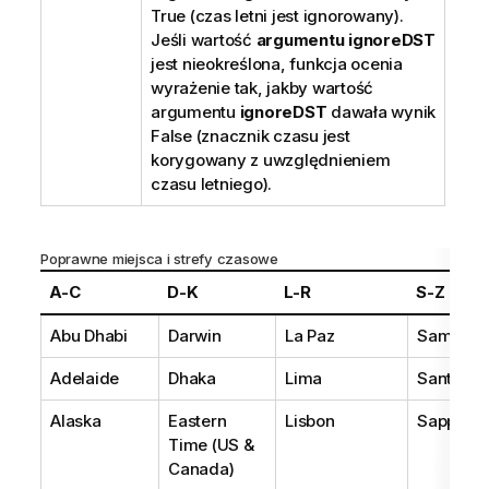
True
(czas letni jest ignorowany).
Jeśli wartość
argumentu ignoreDST
jest nieokreślona, funkcja ocenia
wyrażenie tak, jakby wartość
argumentu
ignoreDST
dawała wynik
False
(znacznik czasu jest
korygowany z uwzględnieniem
czasu letniego).
Poprawne miejsca i strefy czasowe
A-C
D-K
L-R
S-Z
Abu Dhabi
Darwin
La Paz
Samoa
Adelaide
Dhaka
Lima
Santiago
Alaska
Eastern
Lisbon
Sapporo
Time (US &
Canada)