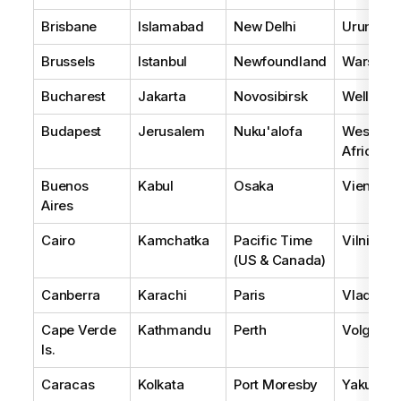
Brisbane
Islamabad
New Delhi
Urumqi
Brussels
Istanbul
Newfoundland
Warsaw
Bucharest
Jakarta
Novosibirsk
Wellingt
Budapest
Jerusalem
Nuku'alofa
West Cen
Africa
Buenos
Kabul
Osaka
Vienna
Aires
Cairo
Kamchatka
Pacific Time
Vilnius
(US & Canada)
Canberra
Karachi
Paris
Vladivos
Cape Verde
Kathmandu
Perth
Volgogr
Is.
Caracas
Kolkata
Port Moresby
Yakutsk