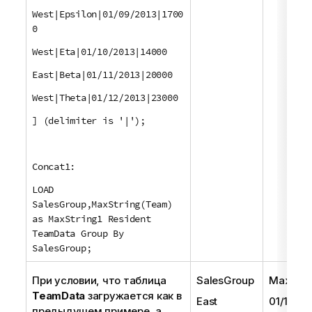
West|Epsilon|01/09/2013|1700
0
West|Eta|01/10/2013|14000
East|Beta|01/11/2013|20000
West|Theta|01/12/2013|23000
] (delimiter is '|');
Concat1:
LOAD
SalesGroup,MaxString(Team)
as MaxString1 Resident
TeamData Group By
SalesGroup;
При условии, что таблица
SalesGroup
MaxStri
TeamData
загружается как в
East
01/11/20
предыдущем примере, а