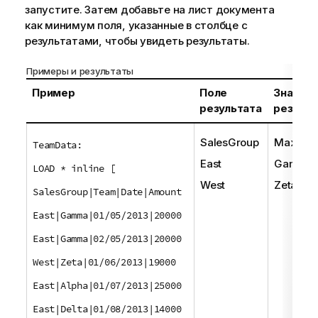
запустите. Затем добавьте на лист документа
как минимум поля, указанные в столбце с
результатами, чтобы увидеть результаты.
Примеры и результаты
Пример
Поле
Значен
результата
результ
SalesGroup
MaxStri
TeamData:
East
Gamma
LOAD * inline [
West
Zeta
SalesGroup|Team|Date|Amount
East|Gamma|01/05/2013|20000
East|Gamma|02/05/2013|20000
West|Zeta|01/06/2013|19000
East|Alpha|01/07/2013|25000
East|Delta|01/08/2013|14000