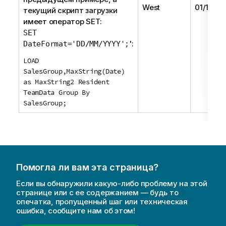
West
01/12/20
текущий скрипт загрузки
имеет оператор
SET
:
SET
':
DateFormat='DD/MM/YYYY';
LOAD
SalesGroup,MaxString(Date)
as MaxString2 Resident
TeamData Group By
SalesGroup;
Помогла ли вам эта страница?
Если вы обнаружили какую-либо проблему на этой
странице или с ее содержанием — будь то
опечатка, пропущенный шаг или техническая
ошибка, сообщите нам об этом!