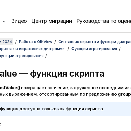
е
Видео
Центр миграции
Руководства по оцен
y 2024
Работа с QlikView
Синтаксис скрипта и функции диагр
скриптах и выражениях диаграммы
Функции агрегирования
ункции агрегирования
alue — функция скрипта
astValue()
возвращает значение, загруженное последним из 
ных выражением, отсортированным по предложению
group
функция доступна только как функция скрипта.
: