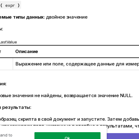
(
)
expr
емые типы данных:
двойное значение
ы:
astValue
т
Описание
Выражение или поле, содержащее данные для измер
ия:
товые значения не найдены, возвращается значение
NULL
.
 результаты:
бразец скрипта в свой документ и запустите. Затем добавь
как минимум поля, указанные в столбце с результатами, ч
.
 and to
Ok