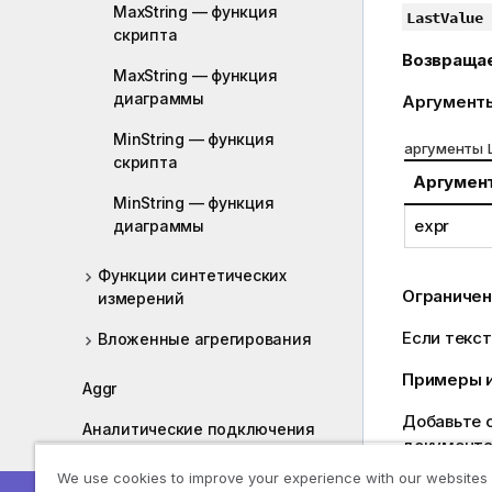
MaxString — функция
е
LastValue 
скрипта
ч
Возвраща
а
MaxString — функция
н
диаграммы
Аргумент
и
е
MinString — функция
аргументы L
к
скрипта
Аргумен
и
MinString — функция
н
expr
диаграммы
ф
о
Функции синтетических
р
Ограничен
измерений
м
а
Если текс
Вложенные агрегирования
ц
и
Примеры и
Aggr
и
Добавьте о
Аналитические подключения
документа 
результаты
Функции цвета
We use cookies to improve your experience with our websites