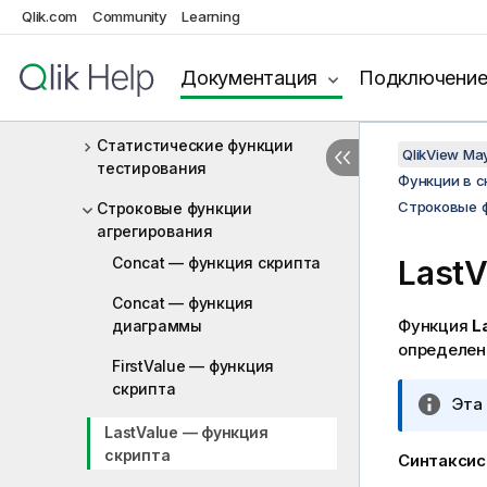
Qlik.com
Community
Learning
Функции финансового
агрегирования
Документация
Подключени
Функции статистического
агрегирования
Статистические функции
QlikView Ma
тестирования
Функции в 
Строковые ф
Строковые функции
агрегирования
Concat — функция скрипта
LastV
Concat — функция
Функция
L
диаграммы
определен
FirstValue — функция
скрипта
П
Эта 
р
LastValue — функция
и
скрипта
Синтаксис
м