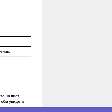
ения.
те на лист
тобы увидеть