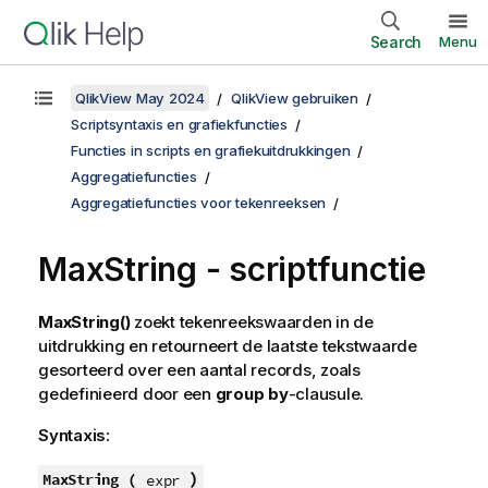
Search
Menu
QlikView May 2024
QlikView gebruiken
Scriptsyntaxis en grafiekfuncties
Functies in scripts en grafiekuitdrukkingen
Aggregatiefuncties
Aggregatiefuncties voor tekenreeksen
MaxString - scriptfunctie
MaxString()
zoekt tekenreekswaarden in de
uitdrukking en retourneert de laatste tekstwaarde
gesorteerd over een aantal records, zoals
gedefinieerd door een
group by
-clausule.
Syntaxis:
)
MaxString (
expr