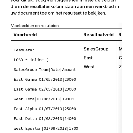
die in de resultatenkolom staan aan een werkblad in
uw document toe om het resultaat te bekijken.
Voorbeelden en resultaten
Voorbeeld
Resultaatveld
Resul
SalesGroup
MaxStr
TeamData:
East
Gamm
LOAD * inline [
West
Zeta
SalesGroup|Team|Date|Amount
East|Gamma|01/05/2013|20000
East|Gamma|02/05/2013|20000
West|Zeta|01/06/2013|19000
East|Alpha|01/07/2013|25000
East|Delta|01/08/2013|14000
West|Epsilon|01/09/2013|1700