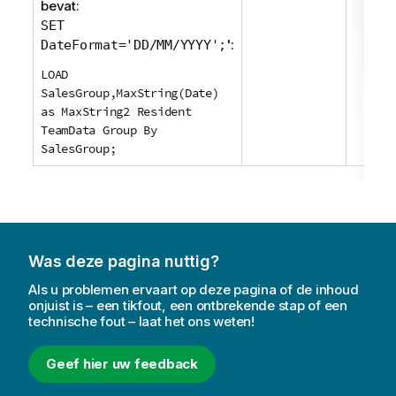
bevat:
SET
':
DateFormat='DD/MM/YYYY';
LOAD
SalesGroup,MaxString(Date)
as MaxString2 Resident
TeamData Group By
SalesGroup;
Was deze pagina nuttig?
Als u problemen ervaart op deze pagina of de inhoud
onjuist is – een tikfout, een ontbrekende stap of een
technische fout – laat het ons weten!
Geef hier uw feedback