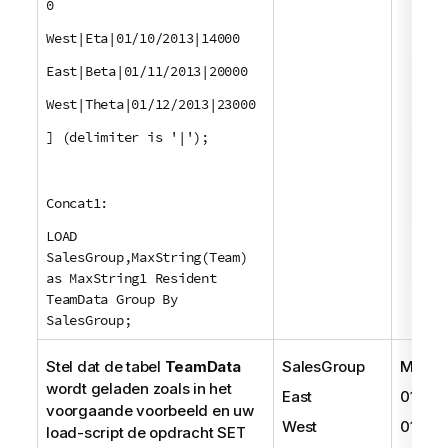
0
West|Eta|01/10/2013|14000
East|Beta|01/11/2013|20000
West|Theta|01/12/2013|23000
] (delimiter is '|');
Concat1:
LOAD
SalesGroup,MaxString(Team)
as MaxString1 Resident
TeamData Group By
SalesGroup;
Stel dat de tabel
TeamData
SalesGroup
MaxSt
wordt geladen zoals in het
East
01/11/
voorgaande voorbeeld en uw
West
01/12/
load-script de opdracht
SET