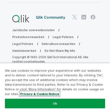
Qlik Community
Juridische overeenkomsten
Productvoorwaarden
Legal Policies
Legal Policies
Gebruiksvoorwaarden
Handelsmerken
Do Not Share My Info
Copyright © 1993-2026 QlikTech International AB. Alle
rechten voorbehouden.
We use cookies to improve your experience with our websites
and to deliver content tailored to your interests. By clicking ‘Ok’,
Neem deel aan het Analytics
you accept the use of additional cookies which may involve
data transmission to third parties. Refer to our Privacy & Cookie
Modernization Program
Notice or click ‘More Information’ for details on cookie usage on
our sites.
Privacy & Cookie Notice
Moderniseer zonder uw waardevolle QlikView-apps op
het spel te zetten met het Analytics Modernization
Ok
Program.
Klik hier
voor meer informatie of om contact op