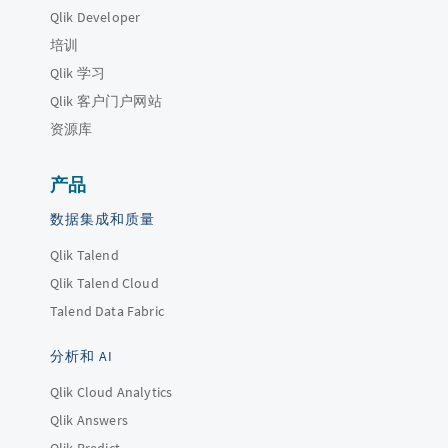
Qlik Developer
培训
Qlik 学习
Qlik 客户门户网站
资源库
产品
数据集成和质量
Qlik Talend
Qlik Talend Cloud
Talend Data Fabric
分析和 AI
Qlik Cloud Analytics
Qlik Answers
Qlik Predict