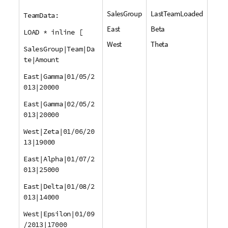
SalesGroup
LastTeamLoaded
TeamData:
East
Beta
LOAD * inline [
West
Theta
SalesGroup|Team|Da
te|Amount
East|Gamma|01/05/2
013|20000
East|Gamma|02/05/2
013|20000
West|Zeta|01/06/20
13|19000
East|Alpha|01/07/2
013|25000
East|Delta|01/08/2
013|14000
West|Epsilon|01/09
/2013|17000