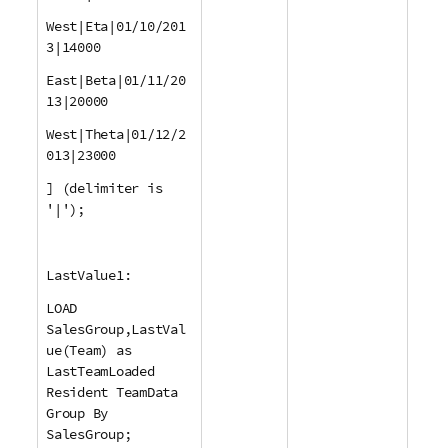
West|Eta|01/10/201
3|14000
East|Beta|01/11/20
13|20000
West|Theta|01/12/2
013|23000
] (delimiter is
'|');
LastValue1:
LOAD
SalesGroup,LastVal
ue(Team) as
LastTeamLoaded
Resident TeamData
Group By
SalesGroup;