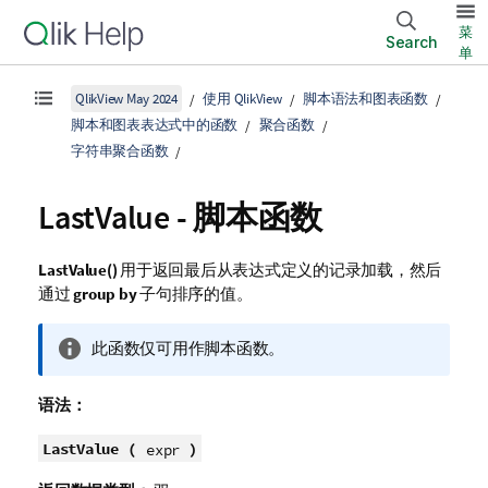
菜
Search
单
QlikView May 2024
使用 QlikView
脚本语法和图表函数
脚本和图表表达式中的函数
聚合函数
字符串聚合函数
LastValue - 脚本函数
LastValue()
用于返回最后从表达式定义的记录加载，然后
通过
group by
子句排序的值。
信
此函数仅可用作脚本函数。
息
注
语法：
释
LastValue (
)
expr