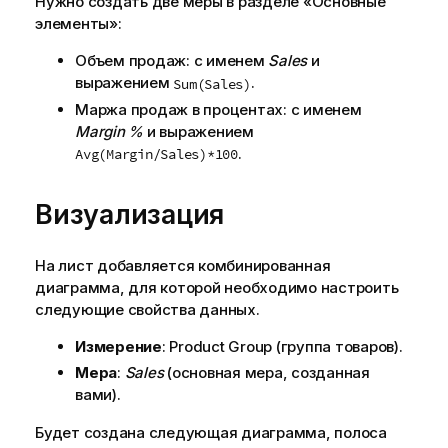
Нужно создать две меры в разделе «Основные
элементы»:
Объем продаж: с именем
Sales
и
выражением
.
Sum(Sales)
Маржа продаж в процентах: с именем
Margin %
и выражением
.
Avg(Margin/Sales)*100
Визуализация
На
лист
добавляется комбинированная
диаграмма, для которой необходимо настроить
следующие
свойства
данных.
Измерение
:
Product Group
(группа товаров).
Мера
:
Sales
(основная мера, созданная
вами).
Будет создана следующая диаграмма, полоса