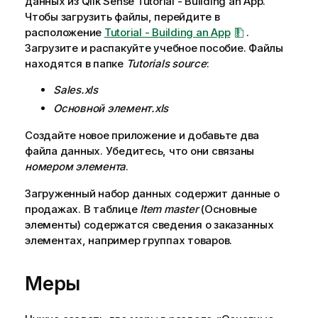
данных из
Qlik Sense
Tutorial - Building an App
.
Чтобы загрузить файлы, перейдите в
расположение
Tutorial - Building an App
.
Загрузите и распакуйте учебное пособие. Файлы
находятся в папке
Tutorials source
:
Sales.xls
Основной элемент.xls
Создайте новое
приложение
и добавьте два
файла данных. Убедитесь, что они связаны
номером элемента
.
Загруженный
набор данных
содержит данные о
продажах. В таблице
Item master
(Основные
элементы) содержатся сведения о заказанных
элементах, например группах товаров.
Меры