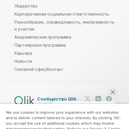
Лидерство
Корпоративная социальная ответственность
Разнообразие, справедливость, инклюзивность
и участие
Академическая программа
Партнерская программа
Карьера
Новости
Головной офис/Контакт
Сообщество Qlik
We use cookies to improve your experience with our websites
Юридические соглашения
and to deliver content tailored to your interests. By clicking ‘Ok’,
Условия использования продуктов
you accept the use of additional cookies which may involve
data transmission to third parties. Refer to our Privacy & Cookie