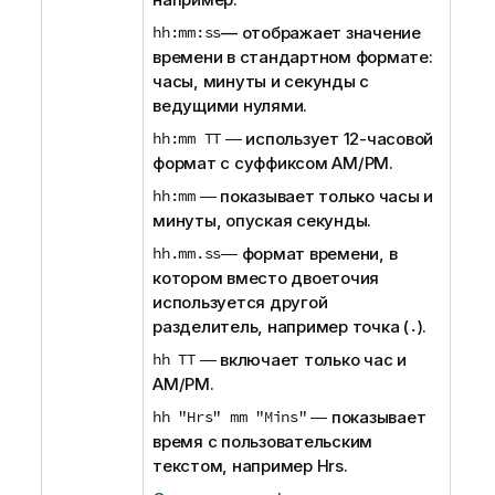
hh:mm:ss
— отображает значение
времени в стандартном формате:
часы, минуты и секунды с
ведущими нулями.
hh:mm TT
― ​использует 12-часовой
формат с суффиксом
AM/PM
.
hh:mm
― ​показывает только часы и
минуты, опуская секунды.
hh.mm.ss
― ​формат времени, в
котором вместо двоеточия
используется другой
разделитель, например точка (
.
).
hh TT
― ​включает только час и
AM/PM
.
hh "Hrs" mm "Mins"
― ​показывает
время с пользовательским
текстом, например
Hrs
.​