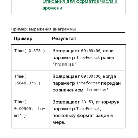
Описания для форматов числа и
времени
Пример: выражения диаграммы
Пример
Результат
Time( 0.375 )
Возвращает
09:00:00
, если
параметр
TimeFormat
равен
'hh:mm:ss'
.
Time(
Возвращает
09:00:00
, когда
35648.375 )
параметр
Timeformat
передан
со значением
'hh:mm:ss'
.
Time(
Возвращает
23-59
, игнорируя
0.99999, 'hh-
параметр
TimeFormat
,
mm' )
поскольку формат задан в
мере.