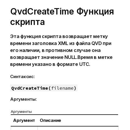
QvdCreateTime Функция
скрипта
Эта функция скрипта возвращает метку
времени заголовка
XML
из файла
QVD
при
его наличии, в противном случае она
возвращает значение
NULL
.Время в метке
времени указано в формате UTC.
Синтаксис:
QvdCreateTime(
filename
)
Аргументы:
Аргументы
Аргумент
Описание