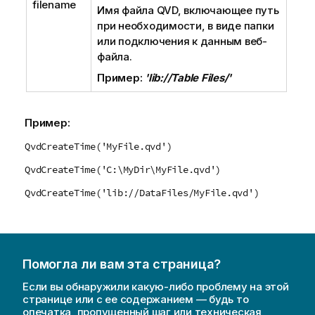
filename
Имя файла
QVD
, включающее путь
при необходимости, в виде папки
или подключения к данным веб-
файла.
Пример:
'lib://Table Files/'
Пример:
QvdCreateTime('MyFile.qvd')
QvdCreateTime('C:\MyDir\MyFile.qvd')
QvdCreateTime('lib://DataFiles/MyFile.qvd')
Помогла ли вам эта страница?
Если вы обнаружили какую-либо проблему на этой
странице или с ее содержанием — будь то
опечатка, пропущенный шаг или техническая