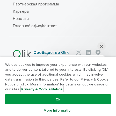
Партнерская программа
Карьера
Новости
Головной офис/Контакт
Сообщество Qlik
We use cookies to improve your experience with our websites
Юридические соглашения
and to deliver content tailored to your interests. By clicking ‘Ok’,
Условия использования продуктов
you accept the use of additional cookies which may involve
data transmission to third parties. Refer to our Privacy & Cookie
Legal Policies
Юридические положения
Notice or click ‘More Information’ for details on cookie usage on
Условия использования
Товарные знаки
our sites.
Privacy & Cookie Notice
Начать чат
Do Not Share My Info
Ok
© QlikTech International AB, 1993-2026. Все права
защищены.
More Information