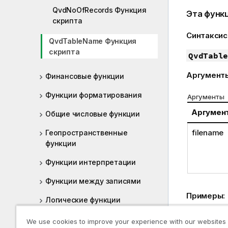
QvdNoOfRecords Функция
Эта функ
скрипта
Синтаксис
QvdTableName Функция
скрипта
QvdTable
Аргумент
Финансовые функции
Функции форматирования
Аргументы
Аргумен
Общие числовые функции
filename
Геопространственные
функции
Функции интерпретации
Функции между записями
Примеры:
Логические функции
QvdTableNa
Функции сопоставления
We use cookies to improve your experience with our websites