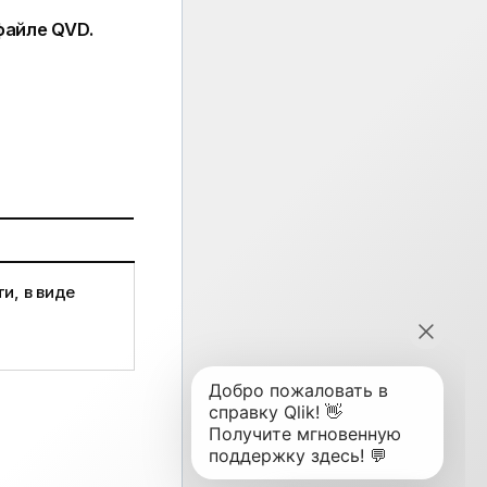
 файле
QVD
.
и, в виде