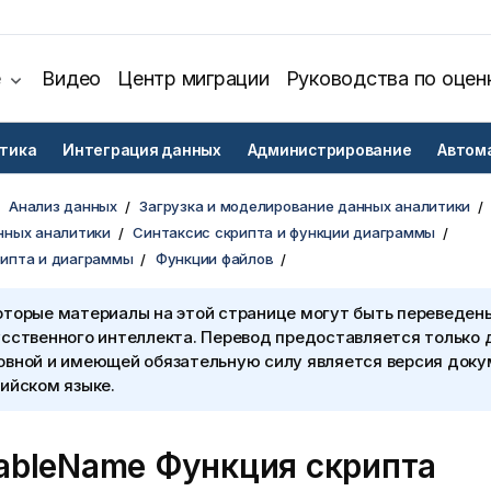
е
Видео
Центр миграции
Руководства по оцен
тика
Интеграция данных
Администрирование
Автом
Анализ данных
Загрузка и моделирование данных аналитики
нных аналитики
Синтаксис скрипта и функции диаграммы
рипта и диаграммы
Функции файлов
оторые материалы на этой странице могут быть переведен
сственного интеллекта. Перевод предоставляется только 
овной и имеющей обязательную силу является версия доку
ийском языке.
ableName Функция скрипта