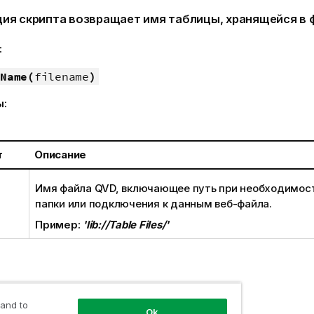
ция скрипта возвращает имя таблицы, хранящейся в
:
Name(
filename
)
ы:
т
Описание
Имя файла
QVD
, включающее путь при необходимост
папки или подключения к данным веб-файла.
Пример:
'lib://Table Files/'
me ('MyFile.qvd')
 and to
Ok