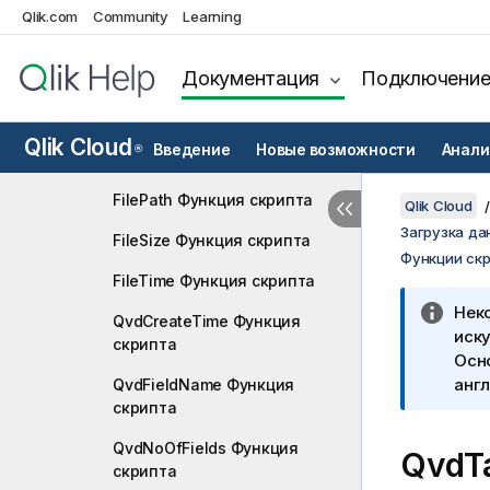
скрипта
Qlik.com
Community
Learning
FileDir Функция скрипта
Документация
Подключени
FileExtension Функция
скрипта
Qlik Cloud
Введение
Новые возможности
Анали
®
FileName Функция скрипта
FilePath Функция скрипта
Qlik Cloud
Загрузка да
FileSize Функция скрипта
Функции ск
FileTime Функция скрипта
Нек
QvdCreateTime Функция
иску
скрипта
Осн
англ
QvdFieldName Функция
скрипта
QvdNoOfFields Функция
QvdT
скрипта