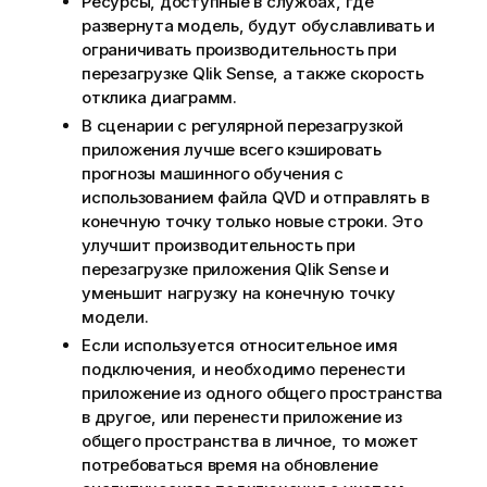
Ресурсы, доступные в службах, где
развернута модель, будут обуславливать и
ограничивать производительность при
перезагрузке
Qlik Sense
, а также скорость
отклика
диаграмм
.
В сценарии с регулярной перезагрузкой
приложения лучше всего кэшировать
прогнозы машинного обучения с
использованием файла
QVD
и отправлять в
конечную точку только новые строки. Это
улучшит производительность при
перезагрузке приложения
Qlik Sense
и
уменьшит нагрузку на конечную точку
модели.
Если используется относительное имя
подключения, и необходимо перенести
приложение
из одного
общего пространства
в другое, или перенести приложение из
общего пространства в личное, то может
потребоваться время на обновление