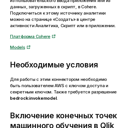
из пользовательского ввода приложения или из
ц
данных, загруженных в скрипт, в
и
Cohere
.
Подключиться к этому источнику аналитики
и
можно на странице «Создать» в центре
активности
Аналитика
,
Скрипт
или в приложении.
Платформа
Cohere
Models
Необходимые условия
Для работы с этим коннектором необходимо
быть пользователем
AWS
с ключом доступа и
секретным ключом. Также требуется разрешение
bedrock:invokemodel
.
Включение конечных точек
машинного обучения в
Qlik