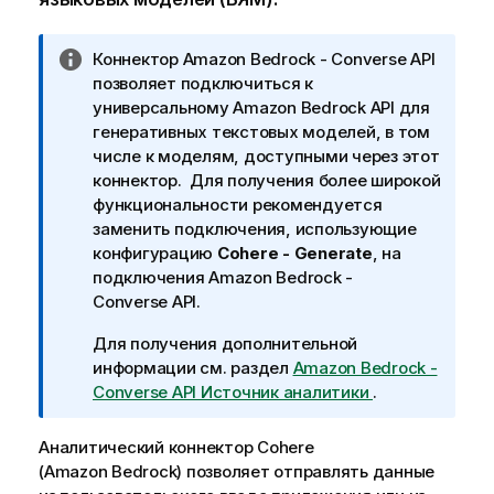
П
Коннектор
Amazon Bedrock - Converse API
р
позволяет подключиться к
и
универсальному
Amazon Bedrock
API для
м
генеративных текстовых моделей, в том
е
числе к моделям, доступными через этот
ч
коннектор. Для получения более широкой
а
функциональности рекомендуется
н
заменить подключения, использующие
и
конфигурацию
Cohere - Generate
, на
е
подключения
Amazon Bedrock -
к
Converse API
.
и
Для получения дополнительной
н
информации см. раздел
Amazon Bedrock -
ф
Converse API Источник аналитики
.
о
р
Аналитический коннектор
м
Cohere
(Amazon Bedrock)
а
позволяет отправлять данные